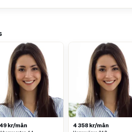
s
149 kr/mån
4 358 kr/mån