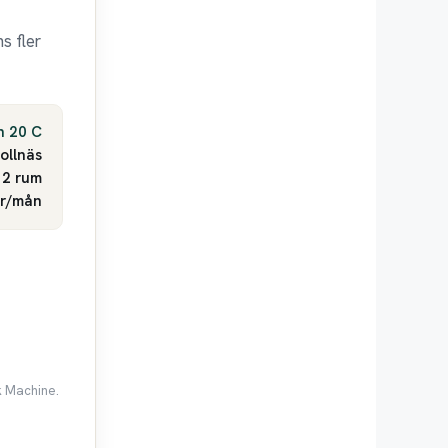
s fler
n 20 C
ollnäs
2 rum
kr/mån
k Machine.