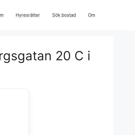
em
Hyresrätter
Sök bostad
Om
rgsgatan 20 C i