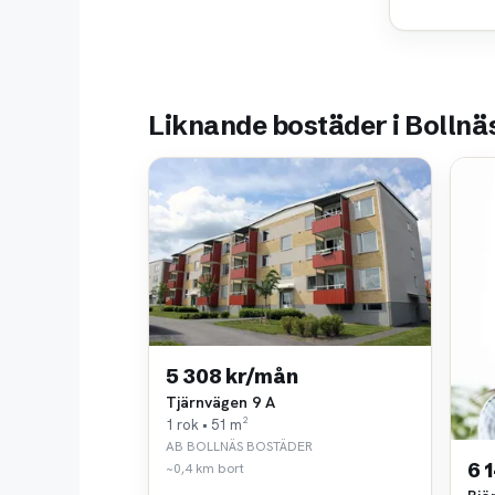
Liknande bostäder i Bollnä
5 308 kr/mån
Tjärnvägen 9 A
1 rok • 51 m²
AB BOLLNÄS BOSTÄDER
6 
~0,4 km bort