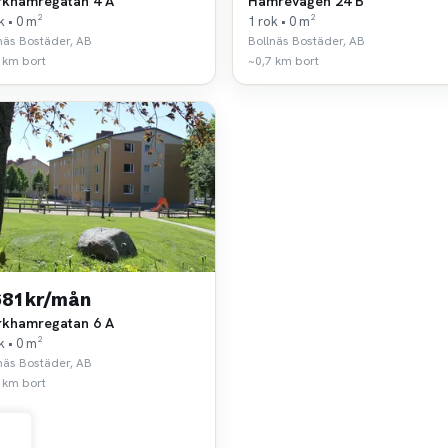
rkhamregatan 4 A
Hamrevägen 24 B
k • 0 m²
1 rok • 0 m²
näs Bostäder, AB
Bollnäs Bostäder, AB
 km bort
~0,7 km bort
681 kr/mån
rkhamregatan 6 A
k • 0 m²
näs Bostäder, AB
 km bort