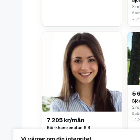
Bjö
3 ro
Boll
~0,5
5 
Bjö
2 ro
Boll
7 205 kr/mån
~0,9
Björkhamregatan 8 B
3 rok • 84 m²
Vi värnar om din integritet