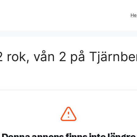
H
 rok, vån 2 på Tjärnbe
Denna annons finns inte längre