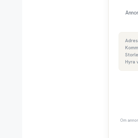
Annon
Adres
Komm
Storl
Hyra 
Om annons