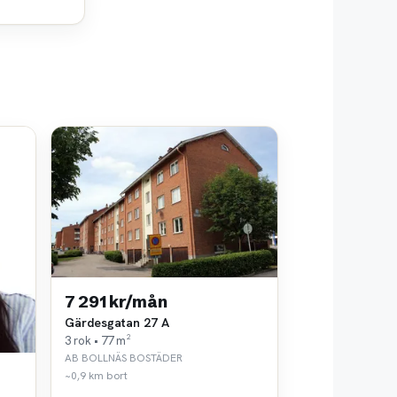
7 291 kr/mån
Gärdesgatan 27 A
3 rok • 77 m²
AB BOLLNÄS BOSTÄDER
~0,9 km bort