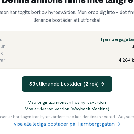
sen har tagits bort av hyresvärden. Men oroa dig inte – det finn
liknande bostäder att utforska!
s
Tjärnbergsgata
un
B
ek
var
4 284 
Sök liknande bostäder (2 rok) →
Visa originalannonsen hos hyresvärden
Visa arkiverad version (Wayback Machine)
en är borttagen från hyresvärdens sida kan den finnas sparad i Waybac
Visa alla lediga bostäder på Tjärnbergsgatan →