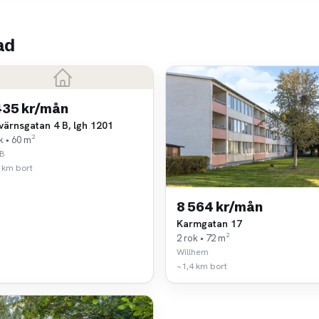
ad
435 kr/mån
värnsgatan 4 B, lgh 1201
k • 60 m²
B
 km bort
8 564 kr/mån
Karmgatan 17
2 rok • 72 m²
Willhem
~1,4 km bort