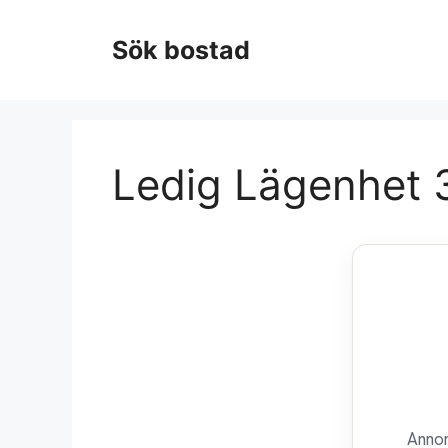
Hoppa
till
Sök bostad
innehåll
Ledig Lägenhet 3
Annon