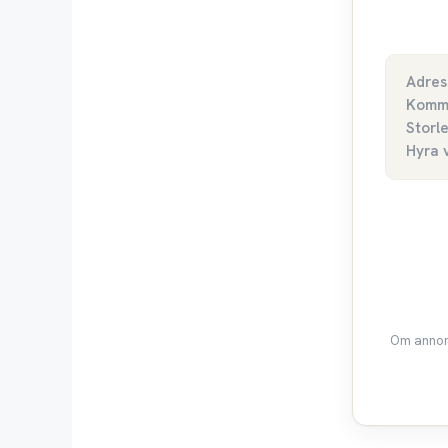
Adres
Komm
Storl
Hyra 
Om annons