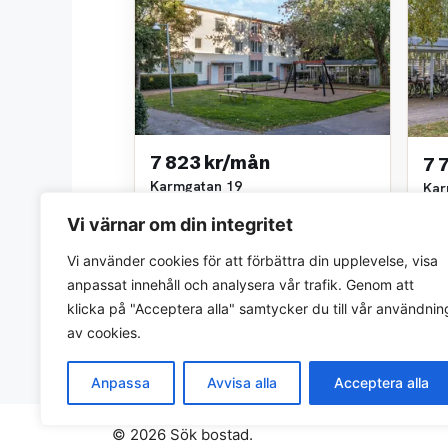
7 823 kr/mån
7 
Karmgatan 19
Kar
2 rok • 72 m²
3 ro
Vi värnar om din integritet
Willhem
Wil
~1,4 km bort
~1,5
Vi använder cookies för att förbättra din upplevelse, visa
anpassat innehåll och analysera vår trafik. Genom att
klicka på "Acceptera alla" samtycker du till vår användnin
av cookies.
Anpassa
Avvisa alla
Acceptera alla
© 2026 Sök bostad.