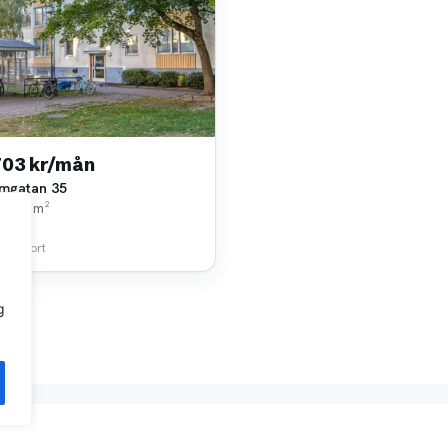
703 kr/mån
mgatan 35
k • 87 m²
lhem
 km bort
g