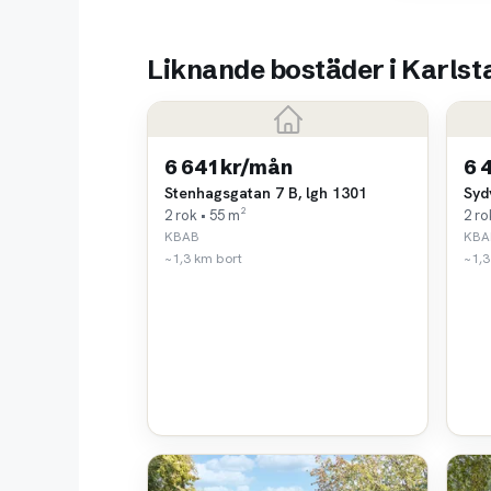
Liknande bostäder i Karlst
6 641 kr/mån
6 
Stenhagsgatan 7 B, lgh 1301
Syd
2 rok • 55 m²
2 ro
KBAB
KBA
~1,3 km bort
~1,3