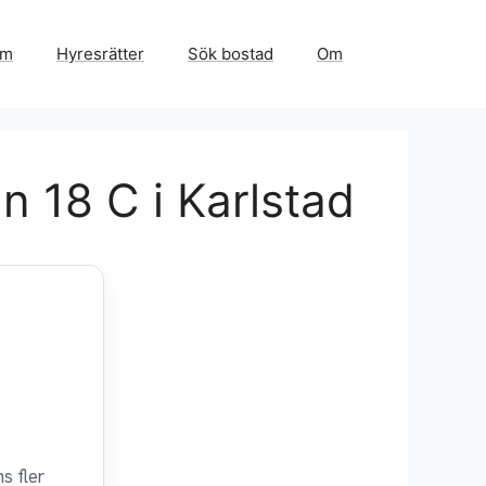
em
Hyresrätter
Sök bostad
Om
 18 C i Karlstad
s fler