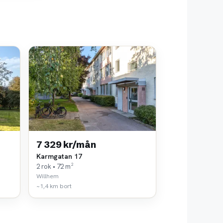
7 329 kr/mån
Karmgatan 17
2 rok • 72 m²
Willhem
~1,4 km bort