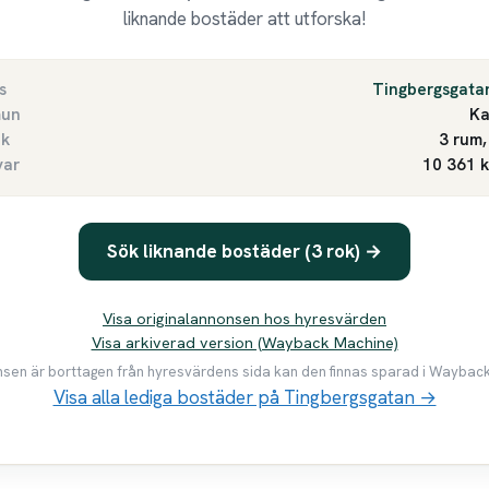
liknande bostäder att utforska!
s
Tingbergsgata
un
Ka
ek
3 rum,
var
10 361 
Sök liknande bostäder (3 rok) →
Visa originalannonsen hos hyresvärden
Visa arkiverad version (Wayback Machine)
en är borttagen från hyresvärdens sida kan den finnas sparad i Waybac
Visa alla lediga bostäder på Tingbergsgatan →