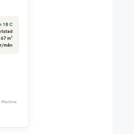
n 18 C
rlstad
 67 m²
kr/mån
k Machine.