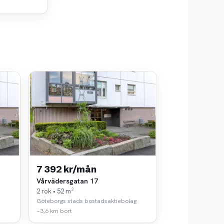
7 392 kr/mån
Vårvädersgatan 17
2 rok • 52 m²
Göteborgs stads bostadsaktiebolag
~3,6 km bort