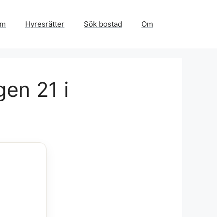
em
Hyresrätter
Sök bostad
Om
gen 21 i