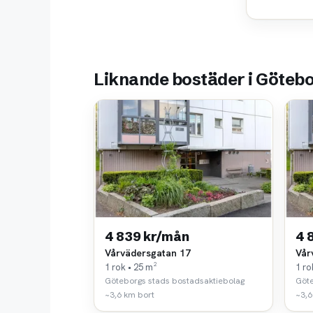
Liknande bostäder i Göteb
4 839 kr/mån
4 
Vårvädersgatan 17
Vår
1 rok • 25 m²
1 ro
Göteborgs stads bostadsaktiebolag
Göte
~3,6 km bort
~3,6