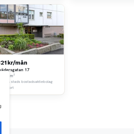
821 kr/mån
vädersgatan 17
k • 57 m²
borgs stads bostadsaktiebolag
 km bort
g