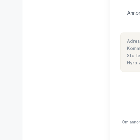
Annon
Adres
Komm
Storl
Hyra 
Om annons