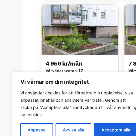
4 956 kr/mån
7 
Vårvädersgatan 17
Vår
1 rok • 25 m²
2 ro
Vi värnar om din integritet
Göteborgs stads bostadsaktiebolag
Göte
~3,6 km bort
~3,6
Vi använder cookies för att förbättra din upplevelse, visa
anpassat innehåll och analysera vår trafik. Genom att
klicka på "Acceptera alla" samtycker du till vår användnin
av cookies.
Anpassa
Avvisa alla
Acceptera alla