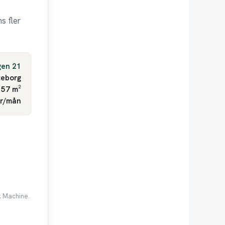
s fler
gen 21
eborg
 57 m²
kr/mån
k Machine.