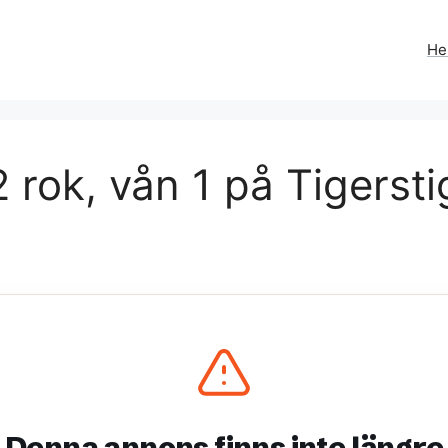
H
rok, vån 1 på Tigersti
Denna annons finns inte längre