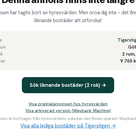
sen har tagits bort av hyresvärden. Men oroa dig inte – det finn
liknande bostäder att utforska!
s
Tigersti
un
Göt
ek
2 rum,
var
9 760 
Sök liknande bostäder (2 rok) →
Visa originalannonsen hos hyresvärden
Visa arkiverad version (Wayback Machine)
en är borttagen från hyresvärdens sida kan den finnas sparad i Waybac
Visa alla lediga bostäder på Tigerstigen →