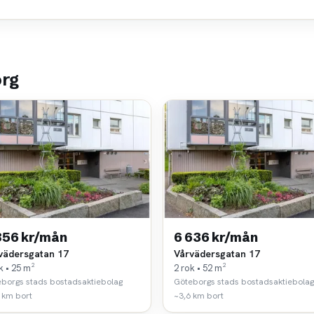
org
856 kr/mån
6 636 kr/mån
vädersgatan 17
Vårvädersgatan 17
k • 25 m²
2 rok • 52 m²
borgs stads bostadsaktiebolag
Göteborgs stads bostadsaktiebolag
 km bort
~3,6 km bort