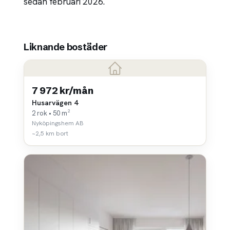
sedan februari 2026.
Liknande bostäder
7 972 kr/mån
Husarvägen 4
2 rok • 50 m²
Nyköpingshem AB
~2,5 km bort