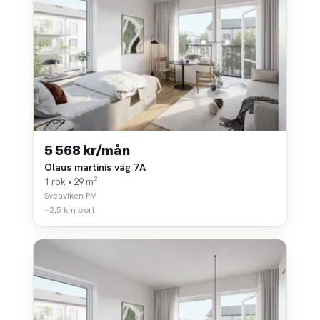
5 568 kr/mån
Olaus martinis väg 7A
1 rok • 29 m²
Sveaviken PM
~2,5 km bort