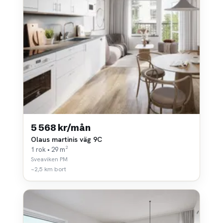
5 568 kr/mån
Olaus martinis väg 9C
1 rok • 29 m²
Sveaviken PM
~2,5 km bort