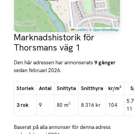
Leaflet
|
©
OpenStreetMap
Marknadshistorik för
Thorsmans väg 1
Den här adressen har annonserats
9 gånger
sedan februari 2026.
Storlek
Antal
Snittyta
Snitthyra
kr/m²
S
5 
3 rok
9
80 m²
8 316 kr
104
11 
Baserat på alla annonser för denna adress