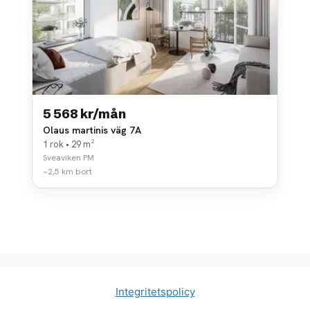
5 568 kr/mån
Olaus martinis väg 7A
1 rok • 29 m²
Sveaviken PM
~2,5 km bort
Integritetspolicy