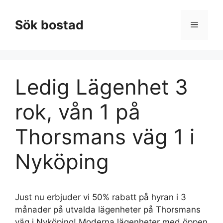
Hoppa
till
Sök bostad
Meny
innehåll
Ledig Lägenhet 3
rok, vån 1 på
Thorsmans väg 1 i
Nyköping
Just nu erbjuder vi 50% rabatt på hyran i 3
månader på utvalda lägenheter på Thorsmans
väg i Nyköping! Moderna lägenheter med öppen