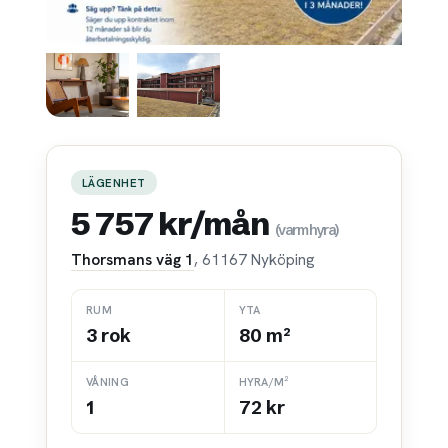
LÄGENHET
5 757 kr/mån
(varmhyra)
Thorsmans väg 1
, 61167 Nyköping
RUM
YTA
3 rok
80 m²
VÅNING
HYRA/M²
1
72 kr