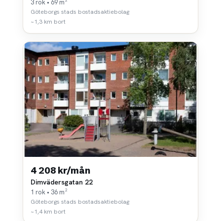
3 rok • 69 m²
Göteborgs stads bostadsaktiebolag
~1,3 km bort
4 208 kr/mån
Dimvädersgatan 22
1 rok • 36 m²
Göteborgs stads bostadsaktiebolag
~1,4 km bort