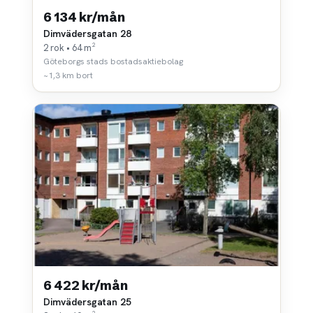
6 134 kr/mån
Dimvädersgatan 28
2 rok • 64 m²
Göteborgs stads bostadsaktiebolag
~1,3 km bort
6 422 kr/mån
Dimvädersgatan 25