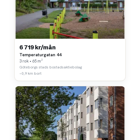
6 719 kr/mån
Temperaturgatan 44
3 rok • 65 m²
Göteborgs stads bostadsaktiebolag
~0,9 km bort