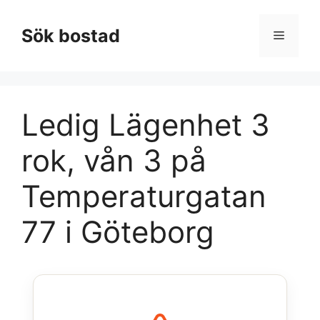
Hoppa
till
Sök bostad
Meny
innehåll
Ledig Lägenhet 3
rok, vån 3 på
Temperaturgatan
77 i Göteborg