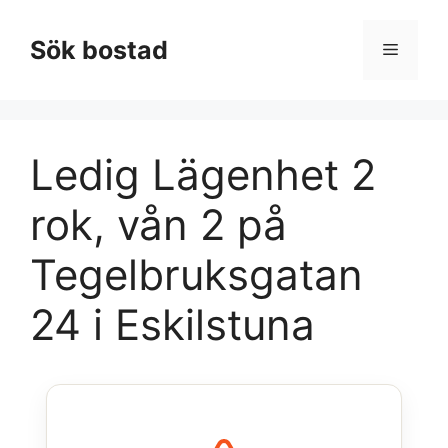
Hoppa
till
Sök bostad
Meny
innehåll
Ledig Lägenhet 2
rok, vån 2 på
Tegelbruksgatan
24 i Eskilstuna