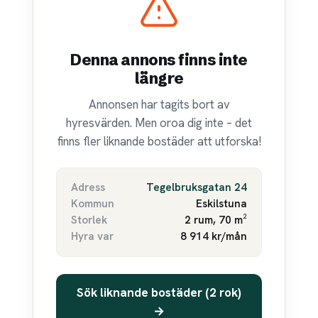
Denna annons finns inte
längre
Annonsen har tagits bort av
hyresvärden. Men oroa dig inte – det
finns fler liknande bostäder att utforska!
Adress
Tegelbruksgatan 24
Kommun
Eskilstuna
Storlek
2 rum, 70 m²
Hyra var
8 914 kr/mån
Sök liknande bostäder (2 rok)
→