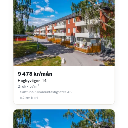
9 478 kr/mån
Hagbyvägen 14
2 rok • 57 m²
Eskilstuna Kommunfastigheter AB
~6,2 km bort