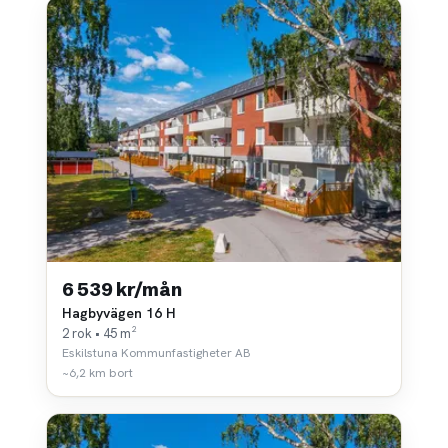
6 539 kr/mån
Hagbyvägen 16 H
2 rok • 45 m²
Eskilstuna Kommunfastigheter AB
~6,2 km bort