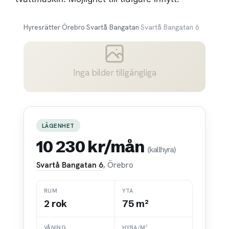
Hyresrätter
›
Örebro
›
Svartå Bangatan
›
Svartå Bangatan 6
Inga bilder tillgängliga
LÄGENHET
10 230 kr/mån
(kallhyra)
Svartå Bangatan 6
, Örebro
RUM
YTA
2 rok
75 m²
VÅNING
HYRA/M²