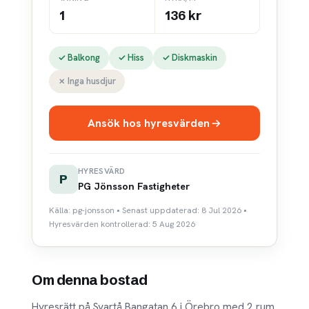
1
136 kr
✓ Balkong
✓ Hiss
✓ Diskmaskin
✗ Inga husdjur
Ansök hos hyresvärden
HYRESVÄRD
P
PG Jönsson Fastigheter
Källa: pg-jonsson • Senast uppdaterad: 8 Jul 2026 •
Hyresvärden kontrollerad: 5 Aug 2026
Om denna bostad
Hyresrätt på Svartå Bangatan 6 i Örebro med 2 rum