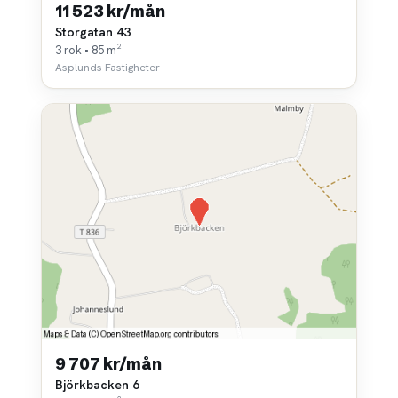
11 523 kr/mån
Storgatan 43
3 rok • 85 m²
Asplunds Fastigheter
9 707 kr/mån
Björkbacken 6