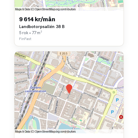
9 614 kr/mån
Landbotorpsallén 38 B
5 rok • 77 m²
FinFast