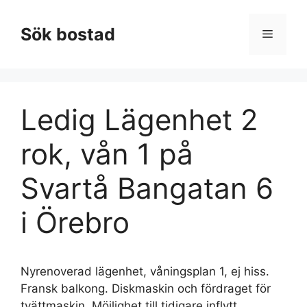
Hoppa
till
Sök bostad
Meny
innehåll
Ledig Lägenhet 2
rok, vån 1 på
Svartå Bangatan 6
i Örebro
Nyrenoverad lägenhet, våningsplan 1, ej hiss.
Fransk balkong. Diskmaskin och fördraget för
tvättmaskin. Möjlighet till tidigare inflytt.