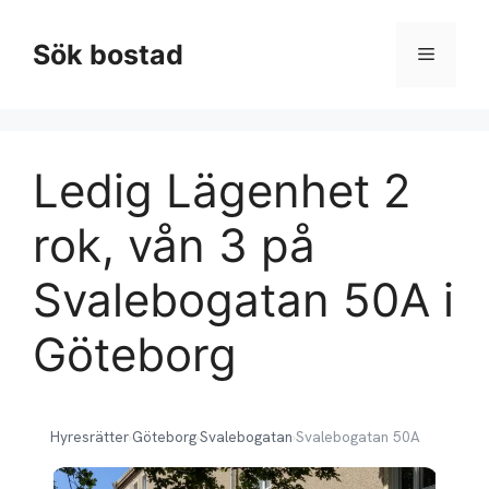
Hoppa
till
Sök bostad
Meny
innehåll
Ledig Lägenhet 2
rok, vån 3 på
Svalebogatan 50A i
Göteborg
Hyresrätter
›
Göteborg
›
Svalebogatan
›
Svalebogatan 50A