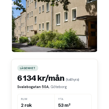
LÄGENHET
6 134 kr/mån
(kallhyra)
Svalebogatan 50A
, Göteborg
RUM
YTA
2 rok
53 m²