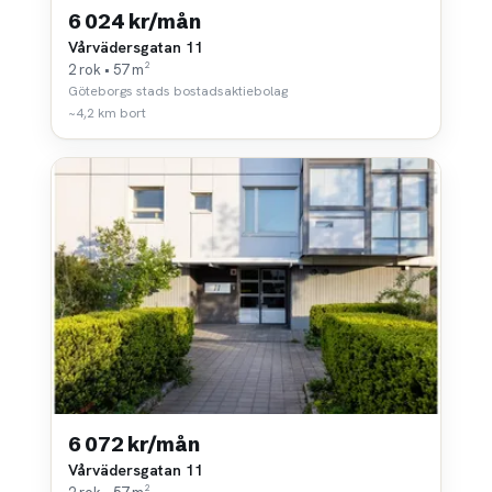
6 024 kr/mån
Vårvädersgatan 11
2 rok • 57 m²
Göteborgs stads bostadsaktiebolag
~4,2 km bort
6 072 kr/mån
Vårvädersgatan 11