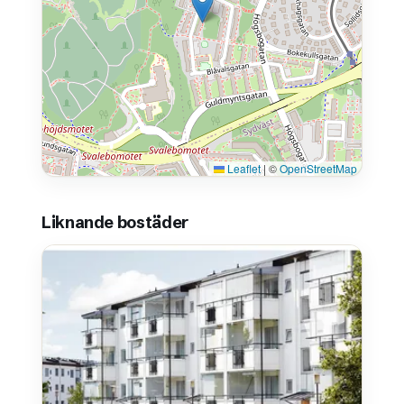
Leaflet
|
©
OpenStreetMap
Liknande bostäder