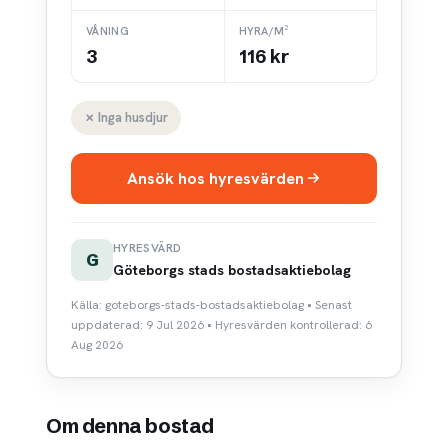
VÅNING
HYRA/M²
3
116 kr
✗ Inga husdjur
Ansök hos hyresvärden
HYRESVÄRD
G
Göteborgs stads bostadsaktiebolag
Källa: goteborgs-stads-bostadsaktiebolag • Senast
uppdaterad: 9 Jul 2026 • Hyresvärden kontrollerad: 6
Aug 2026
Om denna bostad