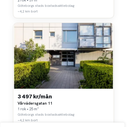
2 rok • 57 m²
Göteborgs stads bostadsaktiebolag
~4,2 km bort
3 497 kr/mån
Vårvädersgatan 11
1 rok • 25 m²
Göteborgs stads bostadsaktiebolag
~4,2 km bort