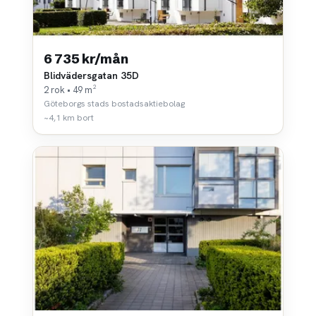
6 735 kr/mån
Blidvädersgatan 35D
2 rok • 49 m²
Göteborgs stads bostadsaktiebolag
~4,1 km bort