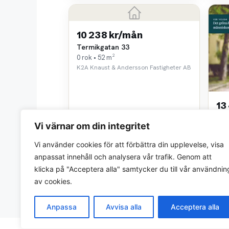
10 238 kr/mån
Termikgatan 33
0 rok • 52 m²
K2A Knaust & Andersson Fastigheter AB
13
Kan
Vi värnar om din integritet
3 ro
Lan
Vi använder cookies för att förbättra din upplevelse, visa
anpassat innehåll och analysera vår trafik. Genom att
klicka på "Acceptera alla" samtycker du till vår användnin
av cookies.
Anpassa
Avvisa alla
Acceptera alla