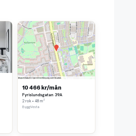
10 466 kr/mån
Fyrislundsgatan 39A
2 rok • 48 m²
ByggVesta