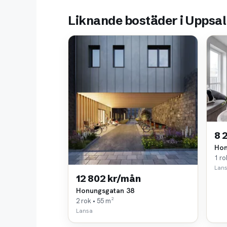
Liknande bostäder i Uppsa
8 
Hon
1 ro
Lan
12 802 kr/mån
Honungsgatan 38
2 rok • 55 m²
Lansa