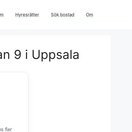
em
Hyresrätter
Sök bostad
Om
n 9 i Uppsala
s fler