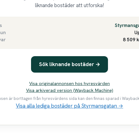
liknande bostäder att utforska!
s
Styrmansg
un
U
var
8 509 
Sök liknande bostäder →
Visa originalannonsen hos hyresvärden
Visa arkiverad version (Wayback Machine)
en är borttagen från hyresvärdens sida kan den finnas sparad i Waybac
Visa alla lediga bostäder på Styrmansgatan →