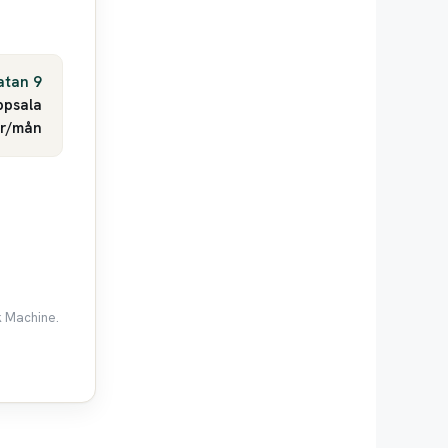
atan 9
ppsala
kr/mån
k Machine.