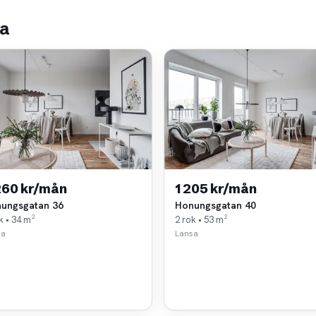
la
260 kr/mån
1 205 kr/mån
ungsgatan 36
Honungsgatan 40
k • 34 m²
2 rok • 53 m²
sa
Lansa