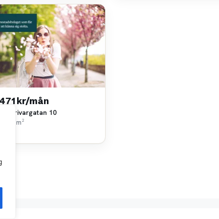
 471 kr/mån
sliskrivargatan 10
k • 69 m²
sa
g