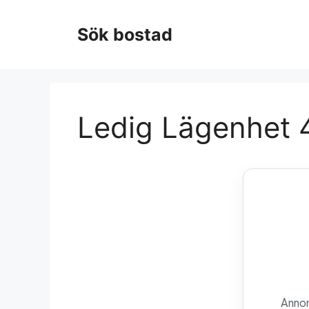
Hoppa
till
Sök bostad
innehåll
Ledig Lägenhet 
Annon