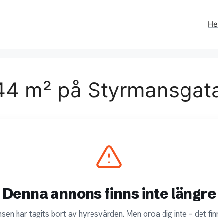
H
44 m² på Styrmansgata
Denna annons finns inte längre
sen har tagits bort av hyresvärden. Men oroa dig inte – det finn