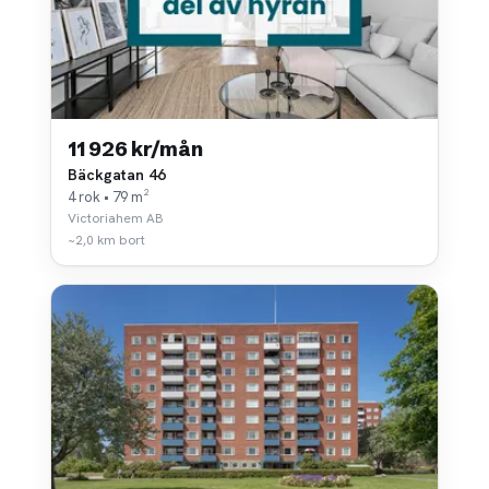
11 926 kr/mån
Bäckgatan 46
4 rok • 79 m²
Victoriahem AB
~2,0 km bort