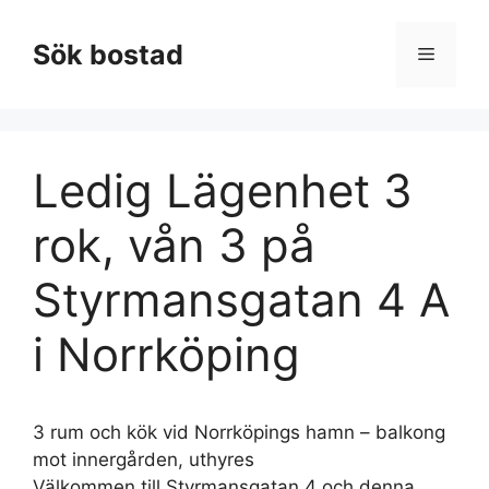
Hoppa
till
Sök bostad
Meny
innehåll
Ledig Lägenhet 3
rok, vån 3 på
Styrmansgatan 4 A
i Norrköping
3 rum och kök vid Norrköpings hamn – balkong
mot innergården, uthyres
Välkommen till Styrmansgatan 4 och denna