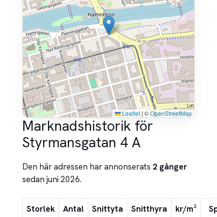
Leaflet
|
©
OpenStreetMap
Marknadshistorik för
Styrmansgatan 4 A
Den här adressen har annonserats
2 gånger
sedan juni 2026.
Storlek
Antal
Snittyta
Snitthyra
kr/m²
S