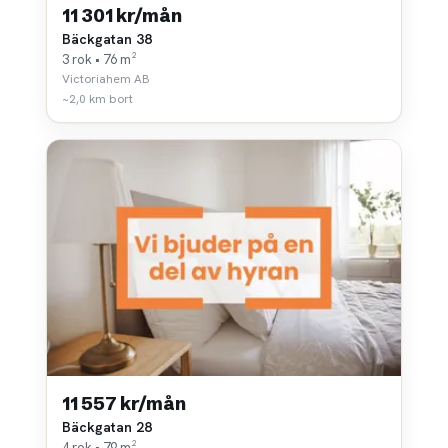
11 301 kr/mån
Bäckgatan 38
3 rok • 76 m²
Victoriahem AB
~2,0 km bort
11 557 kr/mån
Bäckgatan 28
4 rok • 79 m²