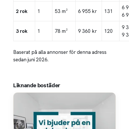
6 
2 rok
1
53 m²
6 955 kr
131
6 9
9 
3 rok
1
78 m²
9 360 kr
120
9 3
Baserat på alla annonser för denna adress
sedan juni 2026.
Liknande bostäder