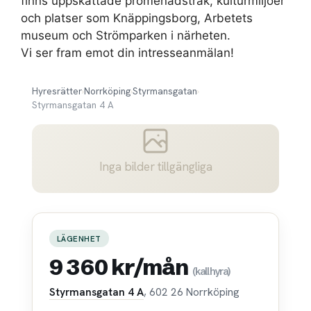
finns uppskattade promenadstråk, kulturmiljöer
och platser som Knäppingsborg, Arbetets
museum och Strömparken i närheten.
Vi ser fram emot din intresseanmälan!
Hyresrätter
›
Norrköping
›
Styrmansgatan
›
Styrmansgatan 4 A
Inga bilder tillgängliga
LÄGENHET
9 360 kr/mån
(kallhyra)
Styrmansgatan 4 A
, 602 26 Norrköping