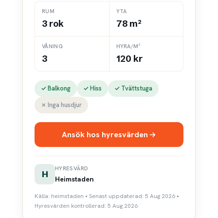
RUM
YTA
3 rok
78 m²
VÅNING
HYRA/M²
3
120 kr
✓ Balkong
✓ Hiss
✓ Tvättstuga
✗ Inga husdjur
Ansök hos hyresvärden
HYRESVÄRD
H
Heimstaden
Källa: heimstaden • Senast uppdaterad: 5 Aug 2026 •
Hyresvärden kontrollerad: 5 Aug 2026