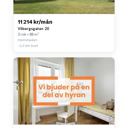
11 214 kr/mån
Vilbergsgatan 20
3 rok • 88 m²
Heimstaden
~2,0 km bort