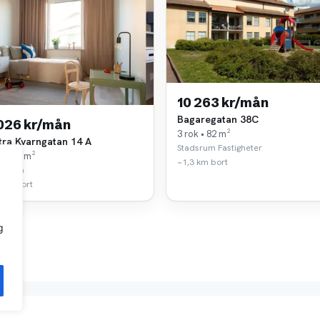
10 263 kr/mån
Bagaregatan 38C
 026 kr/mån
3 rok • 82 m²
tra Kvarngatan 14 A
Stadsrum Fastigheter
k • 87 m²
~1,3 km bort
gshem
 km bort
g