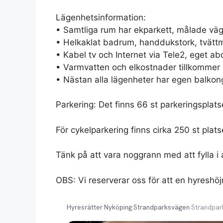
Lägenhetsinformation:
• Samtliga rum har ekparkett, målade vägga
• Helkaklat badrum, handdukstork, tvättm
• Kabel tv och Internet via Tele2, eget 
• Varmvatten och elkostnader tillkommer 
• Nästan alla lägenheter har egen balkong 
Parkering: Det finns 66 st parkeringsplatse
För cykelparkering finns cirka 250 st plats
Tänk på att vara noggrann med att fylla i 
OBS: Vi reserverar oss för att en hyreshö
Hyresrätter
›
Nyköping
›
Strandparksvägen
›
Strandpar