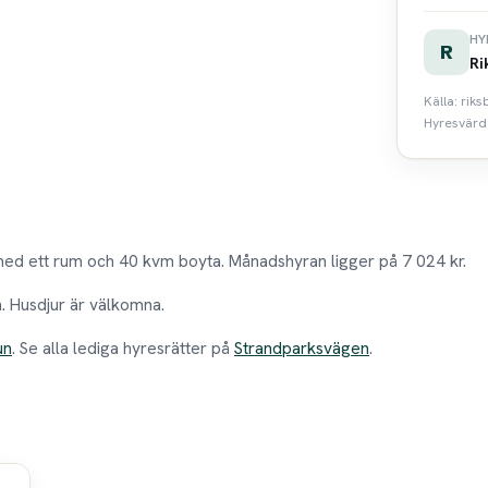
HY
R
Ri
Källa: rik
Hyresvärde
ed ett rum och 40 kvm boyta. Månadshyran ligger på 7 024 kr.
n. Husdjur är välkomna.
un
. Se alla lediga hyresrätter på
Strandparksvägen
.