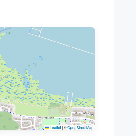
Leaflet
|
©
OpenStreetMap