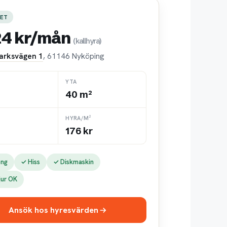
ET
24 kr/mån
(kallhyra)
arksvägen 1
, 61146 Nyköping
YTA
40 m²
HYRA/M²
176 kr
ong
✓ Hiss
✓ Diskmaskin
jur OK
Ansök hos hyresvärden