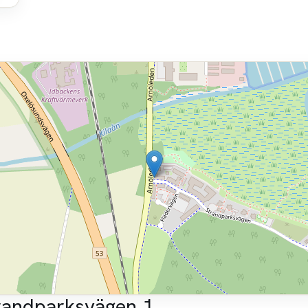
trandparksvägen 1