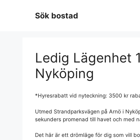
Hoppa
till
Sök bostad
innehåll
Ledig Lägenhet 1
Nyköping
*Hyresrabatt vid nyteckning: 3500 kr ra
Utmed Strandparksvägen på Arnö i Nyköpin
sekunders promenad till havet och med na
Det här är ett drömläge för dig som vill b