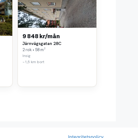
9 848 kr/mån
Järnvägsgatan 28C
2 rok • 58 m²
Insig
~1,5 km bort
Integritetspolicy