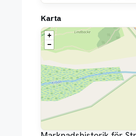
Karta
+
−
Marknadshistorik för S