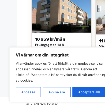
10 659 kr/mån
11
Fruängsgatan 16 B
Väs
4 rok • 100 m²
3 ro
Kungshem
Vi värnar om din integritet
Kun
~1,1 km bort
~1,2
Vi använder cookies för att förbättra din upplevelse, visa
anpassat innehåll och analysera vår trafik. Genom att
klicka på "Acceptera alla" samtycker du till vår användnin
av cookies.
Anpassa
Avvisa alla
Acceptera alla
© 2026 Sök bostad.