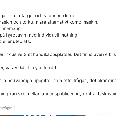
r i ljusa färger och vita innerdörrar.
askin och torktumlare alternativt kombimaskin.
abonnemang.
på hyresavin med individuell mätning
eller uteplats.
r inklusive 3 st handikappsplatser. Det finns även elbils
er, varav 94 st i cykelförråd.
alla nödvändiga uppgifter som efterfrågas, det ökar dina 
jning kan ske mellan annonspublicering, kontraktsskrivni
ksvägen 1