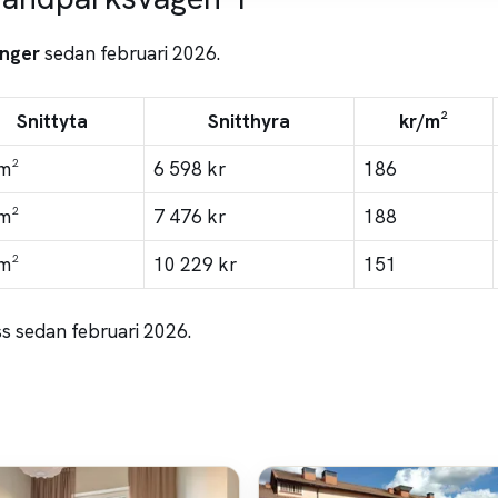
nger
sedan februari 2026.
Snittyta
Snitthyra
kr/m²
m²
6 598 kr
186
m²
7 476 kr
188
m²
10 229 kr
151
s sedan februari 2026.