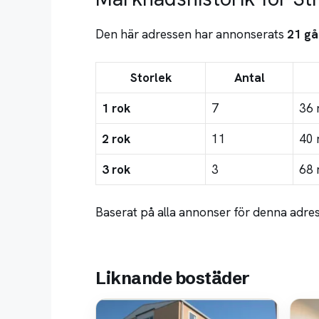
Den här adressen har annonserats
21 gå
Storlek
Antal
1 rok
7
36 
2 rok
11
40 
3 rok
3
68 
Baserat på alla annonser för denna adres
Liknande bostäder