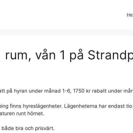
H
 rum, vån 1 på Strandp
batt på hyran under månad 1-6, 1750 kr rabatt under må
g finns hyreslägenheter. Lägenheterna har endast tio m
turen runt hörnet.
o både bra och prisvärt.