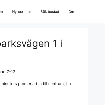
em
Hyresrätter
Sök bostad
Om
arksvägen 1 i
nad 7-12
inuters promenad in till centrum, tio