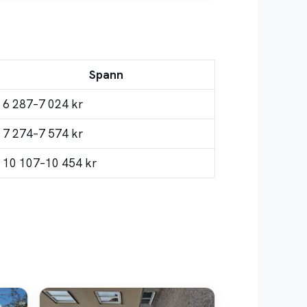
Spann
6 287–7 024 kr
7 274–7 574 kr
10 107–10 454 kr