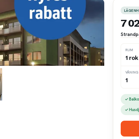
LÄGENH
7 0
Strandp
RUM
1 rok
VÅNING
1
✓ Balk
✓ Husd