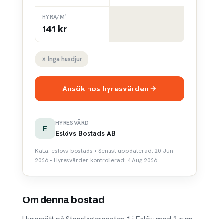
HYRA/M²
141 kr
✗ Inga husdjur
Ansök hos hyresvärden
HYRESVÄRD
E
Eslövs Bostads AB
Källa: eslovs-bostads • Senast uppdaterad: 20 Jun
2026 • Hyresvärden kontrollerad: 4 Aug 2026
Om denna bostad
Hyresrätt på Stenslagaregatan 1 i Eslöv med 2 rum