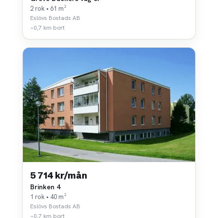
2 rok • 61 m²
Eslövs Bostads AB
~0,7 km bort
5 714 kr/mån
Brinken 4
1 rok • 40 m²
Eslövs Bostads AB
~0,7 km bort