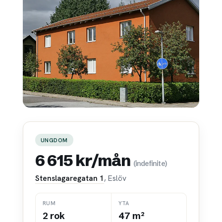
UNGDOM
6 615 kr/mån
(indefinite)
Stenslagaregatan 1
, Eslöv
RUM
YTA
2 rok
47 m²