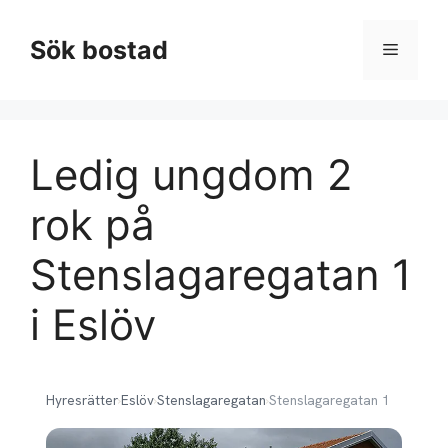
Hoppa
till
Sök bostad
Meny
innehåll
Ledig ungdom 2
rok på
Stenslagaregatan 1
i Eslöv
Hyresrätter
›
Eslöv
›
Stenslagaregatan
›
Stenslagaregatan 1