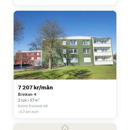
7 207 kr/mån
Brinken 4
2 rok • 57 m²
Eslövs Bostads AB
~0,7 km bort