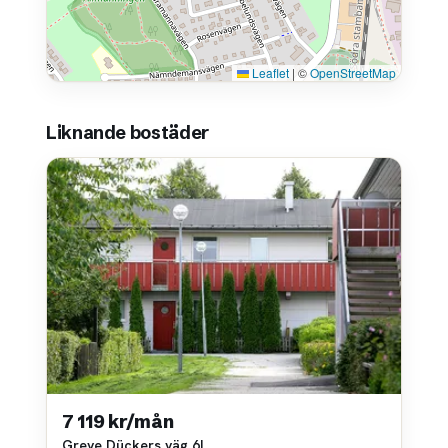
Leaflet
|
©
OpenStreetMap
Liknande bostäder
7 119 kr/mån
Greve Dückers väg 6I