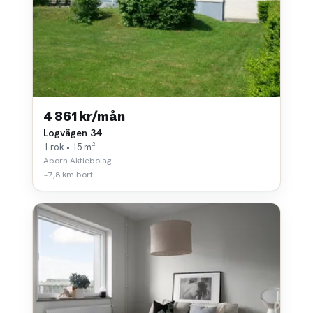
4 861 kr/mån
Logvägen 34
1 rok • 15 m²
Aborn Aktiebolag
~7,8 km bort