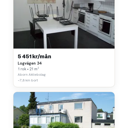
5 451 kr/mån
Logvägen 34
1 rok • 21 m²
Aborn Aktiebolag
~7,8 km bort