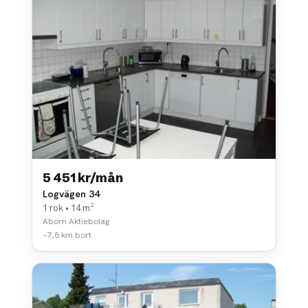
5 451 kr/mån
Logvägen 34
1 rok • 14 m²
Aborn Aktiebolag
~7,8 km bort