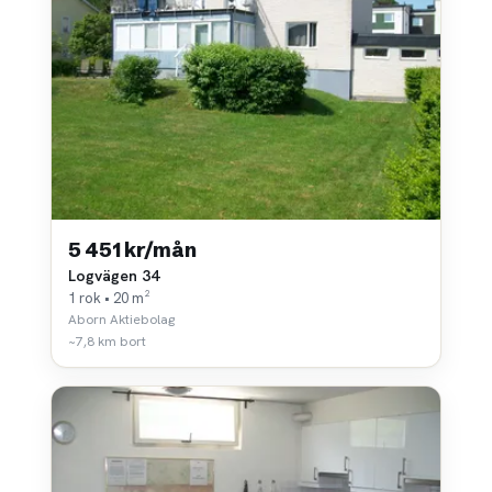
5 451 kr/mån
Logvägen 34
1 rok • 20 m²
Aborn Aktiebolag
~7,8 km bort