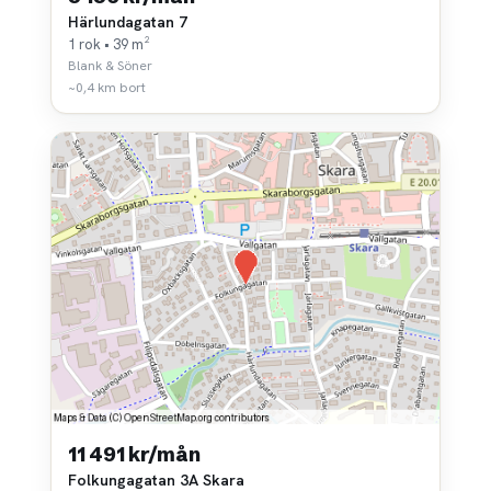
Härlundagatan 7
1 rok • 39 m²
Blank & Söner
~0,4 km bort
11 491 kr/mån
Folkungagatan 3A Skara