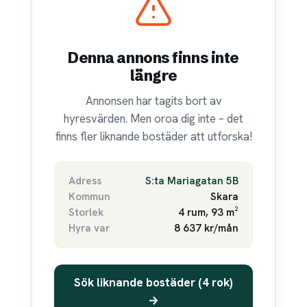
Denna annons finns inte
längre
Annonsen har tagits bort av
hyresvärden. Men oroa dig inte – det
finns fler liknande bostäder att utforska!
Adress
S:ta Mariagatan 5B
Kommun
Skara
Storlek
4 rum, 93 m²
Hyra var
8 637 kr/mån
Sök liknande bostäder (4 rok)
→