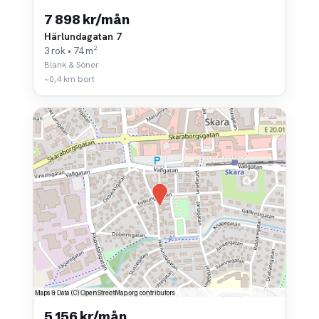
7 898 kr/mån
Härlundagatan 7
3 rok • 74 m²
Blank & Söner
~0,4 km bort
5 156 kr/mån