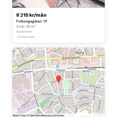
8 215 kr/mån
Folkungagatan 15
3 rok • 81 m²
Gladsheim
~0,4 km bort