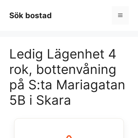
Hoppa
till
Sök bostad
Meny
innehåll
Ledig Lägenhet 4
rok, bottenvåning
på S:ta Mariagatan
5B i Skara