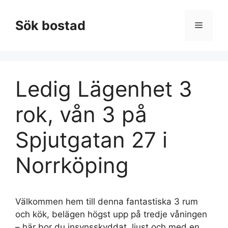
Hoppa
till
Sök bostad
Meny
innehåll
Ledig Lägenhet 3
rok, vån 3 på
Spjutgatan 27 i
Norrköping
Välkommen hem till denna fantastiska 3 rum
och kök, belägen högst upp på tredje våningen
– här bor du insynsskyddat, ljust och med en