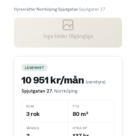
Hyresrätter
›
Norrköping
›
Spjutgatan
›
Spjutgatan 27
Inga bilder tillgängliga
LÄGENHET
10 951 kr/mån
(varmhyra)
Spjutgatan 27
, Norrköping
RUM
YTA
3 rok
80 m²
VÅNING
HYRA/M²
3
137 kr