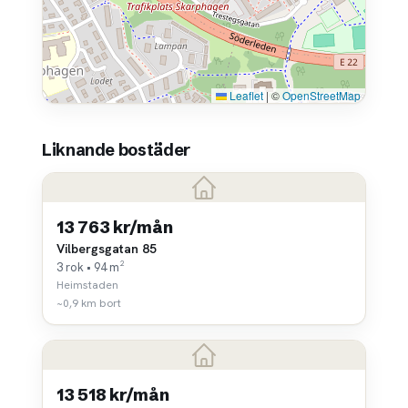
Leaflet
|
©
OpenStreetMap
Liknande bostäder
13 763 kr/mån
Vilbergsgatan 85
3 rok • 94 m²
Heimstaden
~0,9 km bort
13 518 kr/mån