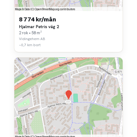
8 774 kr/mån
Hjalmar Petris väg 2
2 rok • 58 m²
Vidingehem AB
~0,7 km bort