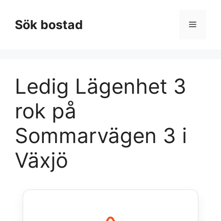
Hoppa
till
Sök bostad
Meny
innehåll
Ledig Lägenhet 3
rok på
Sommarvägen 3 i
Växjö