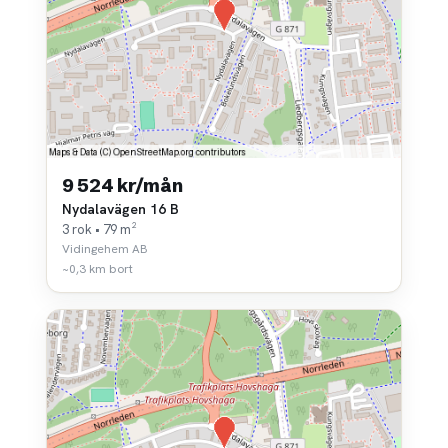
9 524 kr/mån
Nydalavägen 16 B
3 rok • 79 m²
Vidingehem AB
~0,3 km bort