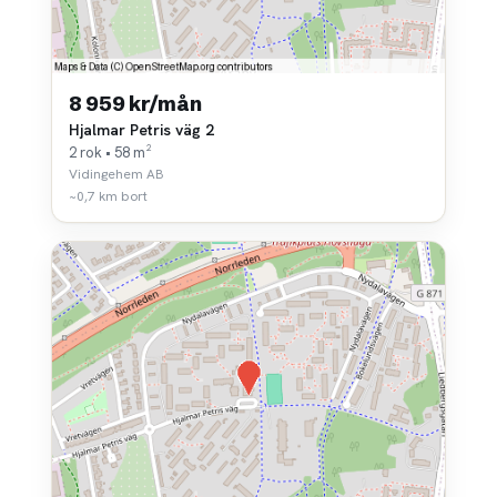
8 959 kr/mån
Hjalmar Petris väg 2
2 rok • 58 m²
Vidingehem AB
~0,7 km bort