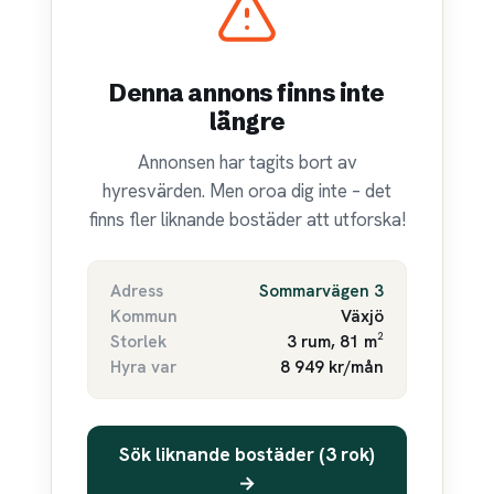
Denna annons finns inte
längre
Annonsen har tagits bort av
hyresvärden. Men oroa dig inte – det
finns fler liknande bostäder att utforska!
Adress
Sommarvägen 3
Kommun
Växjö
Storlek
3 rum, 81 m²
Hyra var
8 949 kr/mån
Sök liknande bostäder (3 rok)
→