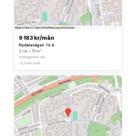
9 183 kr/mån
Nydalavägen 16 A
3 rok • 79 m²
Vidingehem AB
~0,3 km bort