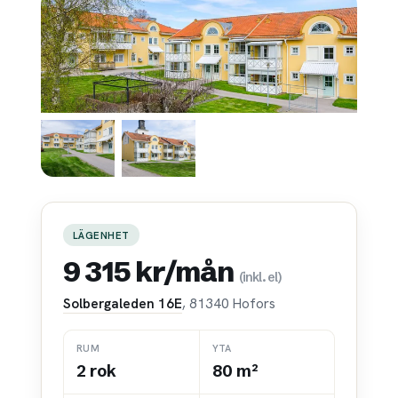
LÄGENHET
9 315 kr/mån
(inkl. el)
Solbergaleden 16E
, 81340 Hofors
RUM
YTA
2 rok
80 m²