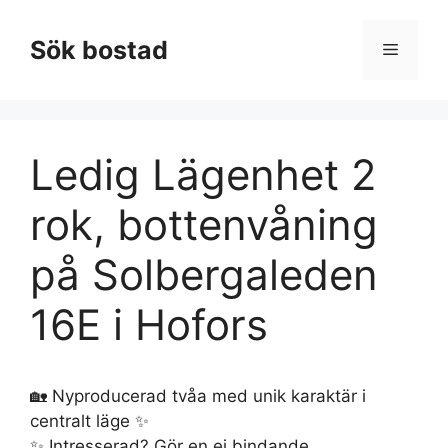
Hoppa
till
Sök bostad
Meny
innehåll
Ledig Lägenhet 2
rok, bottenvåning
på Solbergaleden
16E i Hofors
🏡 Nyproducerad tvåa med unik karaktär i
centralt läge ✨
✨ Intresserad? Gör en ej bindande