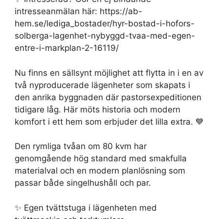
intresseanmälan här: https://ab-
hem.se/lediga_bostader/hyr-bostad-i-hofors-
solberga-lagenhet-nybyggd-tvaa-med-egen-
entre-i-markplan-2-16119/
Nu finns en sällsynt möjlighet att flytta in i en av
två nyproducerade lägenheter som skapats i
den anrika byggnaden där pastorsexpeditionen
tidigare låg. Här möts historia och modern
komfort i ett hem som erbjuder det lilla extra. 💙
Den rymliga tvåan om 80 kvm har
genomgående hög standard med smakfulla
materialval och en modern planlösning som
passar både singelhushåll och par.
✨ Egen tvättstuga i lägenheten med