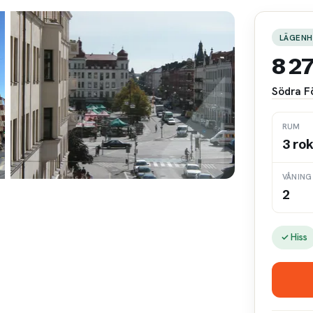
LÄGENH
8 2
Södra F
RUM
3 ro
VÅNING
2
✓ Hiss