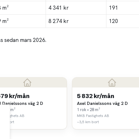
3 m²
4 341 kr
191
9 m²
8 274 kr
120
ss sedan mars 2026.
679 kr/mån
5 832 kr/mån
l Danielssons väg 2 D
Axel Danielssons väg 2 D
k • 54 m²
1 rok • 28 m²
Fastighets AB
MKB Fastighets AB
 km bort
~3,5 km bort