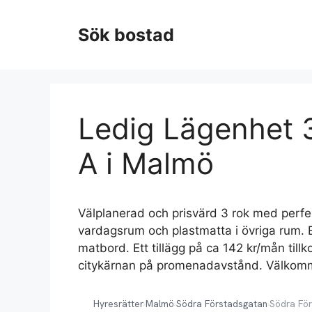
Hoppa
till
Sök bostad
innehåll
Ledig Lägenhet 3
A i Malmö
Välplanerad och prisvärd 3 rok med perfekt 
vardagsrum och plastmatta i övriga rum. Br
matbord. Ett tillägg på ca 142 kr/mån till
citykärnan på promenadavstånd. Välkom
Hyresrätter
›
Malmö
›
Södra Förstadsgatan
›
Södra Fö