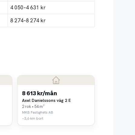
4 050–4 631 kr
8 274–8 274 kr
8 613 kr/mån
Axel Danielssons väg 2 E
2 rok • 54 m²
MKB Fastighets AB
~3,6 km bort