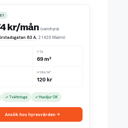
ET
74 kr/mån
(varmhyra)
örstadsgatan 83 A
, 21420 Malmö
YTA
k
69 m²
HYRA/M²
120 kr
✓ Tvättstuga
✓ Husdjur OK
Ansök hos hyresvärden