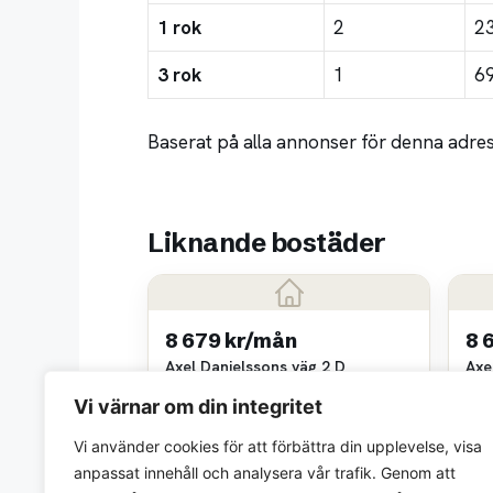
1 rok
2
2
3 rok
1
6
Baserat på alla annonser för denna adre
Liknande bostäder
8 679 kr/mån
8 
Axel Danielssons väg 2 D
Axe
2 rok • 54 m²
2 ro
Vi värnar om din integritet
MKB Fastighets AB
MKB 
~3,5 km bort
~3,5
Vi använder cookies för att förbättra din upplevelse, visa
anpassat innehåll och analysera vår trafik. Genom att