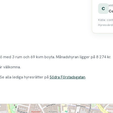
HY
C
Co
Källa: con
Hyresvärde
mö med 3 rum och 69 kvm boyta. Månadshyran ligger på 8 274 kr.
 är välkomna.
 Se alla lediga hyresrätter på
Södra Förstadsgatan
.