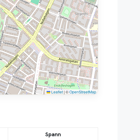
Leaflet
|
©
OpenStreetMap
Spann