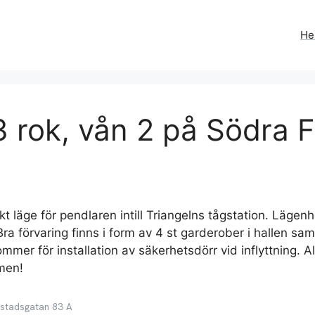
H
 rok, vån 2 på Södra 
läge för pendlaren intill Triangelns tågstation. Lägenhet
a förvaring finns i form av 4 st garderober i hallen samt
kommer för installation av säkerhetsdörr vid inflyttning. 
men!
rstadsgatan 83 A