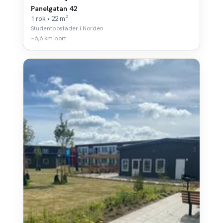
Panelgatan 42
1 rok • 22 m²
Studentbostäder i Norden
~6,6 km bort