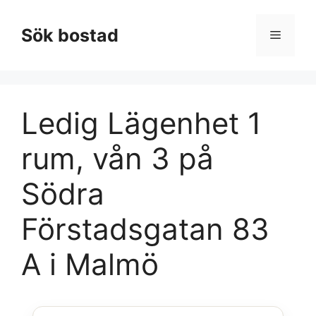
Hoppa
till
Sök bostad
Meny
innehåll
Ledig Lägenhet 1
rum, vån 3 på
Södra
Förstadsgatan 83
A i Malmö