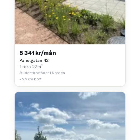
5 341 kr/mån
Panelgatan 42
1 rok • 22 m²
Studentbostäder i Norden
~6,6 km bort