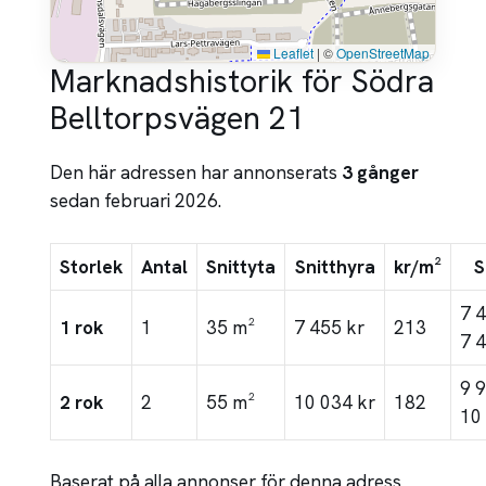
Leaflet
|
©
OpenStreetMap
Marknadshistorik för Södra
Belltorpsvägen 21
Den här adressen har annonserats
3 gånger
sedan februari 2026.
Storlek
Antal
Snittyta
Snitthyra
kr/m²
S
7 
1 rok
1
35 m²
7 455 kr
213
7 
9 
2 rok
2
55 m²
10 034 kr
182
10
Baserat på alla annonser för denna adress