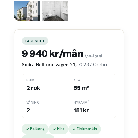
LÄGENHET
9 940 kr/mån
(kallhyra)
Södra Belltorpsvägen 21
, 70237 Örebro
RUM
YTA
2 rok
55 m²
VÅNING
HYRA/M²
2
181 kr
✓ Balkong
✓ Hiss
✓ Diskmaskin