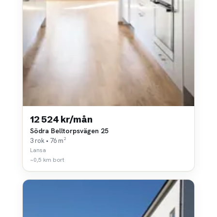
12 524 kr/mån
Södra Belltorpsvägen 25
3 rok • 76 m²
Lansa
~0,5 km bort