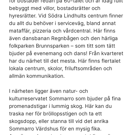
för bostäder redan på 60-talet och är idag fullt
bebyggt med villor, bostadsrätter och
hyresrätter. Vid Södra Lindhults centrum finner
du allt du behöver i serviceväg, bland annat
mataffär, pizzeria och vårdcentral. Här finns
även dansbanan Regnbågen och den härliga
folkparken Brunnsparken – som titt som tätt
bjuder på evenemang och dans! Från kvarteret
har du närhet till det mesta. Här finns flertalet
lokala centrum, skolor, friluftsområden och
allmän kommunikation.
I närheten ligger även natur- och
kulturreservatet Sommarro som bjuder på fina
promenadstigar i lummig skog. Här kan du
traska ner för bröllopsstigen och ta ett
skogsdopp, eller stanna till vid det anrika
Sommarro Värdshus för en mysig fika.