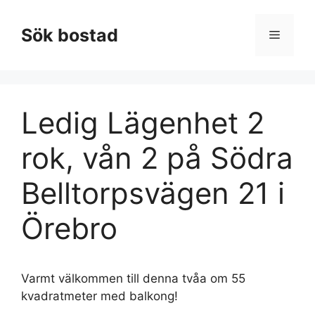
Hoppa
till
Sök bostad
Meny
innehåll
Ledig Lägenhet 2
rok, vån 2 på Södra
Belltorpsvägen 21 i
Örebro
Varmt välkommen till denna tvåa om 55
kvadratmeter med balkong!