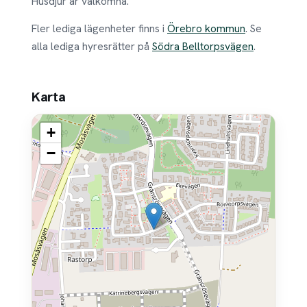
Husdjur är välkomna.
Fler lediga lägenheter finns i
Örebro kommun
. Se
alla lediga hyresrätter på
Södra Belltorpsvägen
.
Karta
+
−