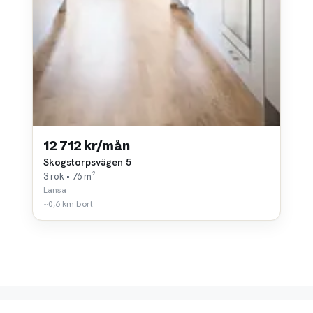
12 712 kr/mån
Skogstorpsvägen 5
3 rok • 76 m²
Lansa
~0,6 km bort