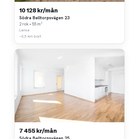
10 128 kr/mån
Södra Belltorpsvägen 23
2 rok • 55 m²
Lansa
~0,5 km bort
7 455 kr/mån
Södra Belltorpsvägen 25