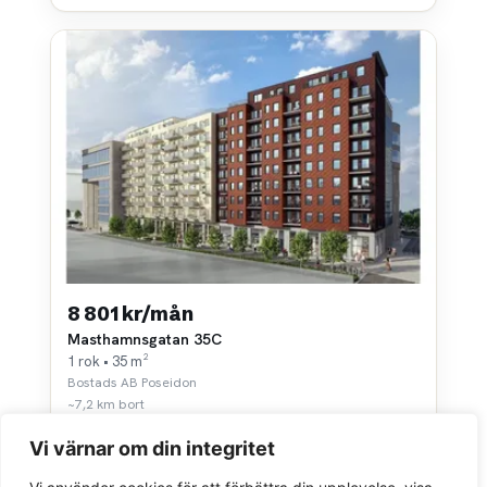
8 801 kr/mån
Masthamnsgatan 35C
1 rok • 35 m²
Bostads AB Poseidon
~7,2 km bort
Vi värnar om din integritet