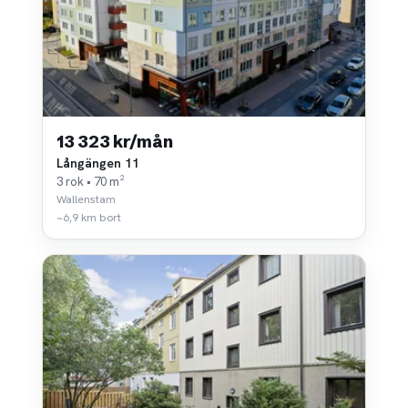
13 323 kr/mån
Långängen 11
3 rok • 70 m²
Wallenstam
~6,9 km bort