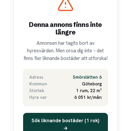
Denna annons finns inte
längre
Annonsen har tagits bort av
hyresvärden. Men oroa dig inte – det
finns fler liknande bostäder att utforska!
Adress
Smörslätten 6
Kommun
Göteborg
Storlek
1 rum, 22 m²
Hyra var
6 051 kr/mån
Sök liknande bostäder (1 rok)
→