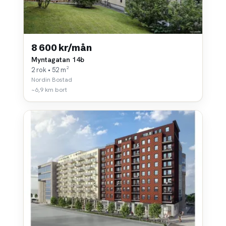
8 600 kr/mån
Myntagatan 14b
2 rok • 52 m²
Nordin Bostad
~6,9 km bort