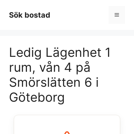
Hoppa
till
Sök bostad
Meny
innehåll
Ledig Lägenhet 1
rum, vån 4 på
Smörslätten 6 i
Göteborg