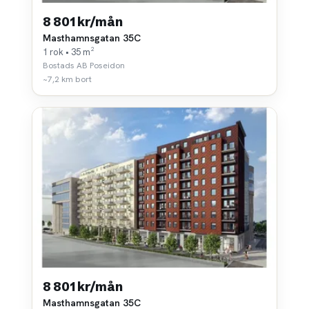
8 801 kr/mån
Masthamnsgatan 35C
1 rok • 35 m²
Bostads AB Poseidon
~7,2 km bort
8 801 kr/mån
Masthamnsgatan 35C