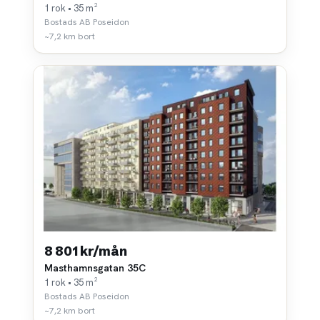
1 rok • 35 m²
Bostads AB Poseidon
~7,2 km bort
8 801 kr/mån
Masthamnsgatan 35C
1 rok • 35 m²
Bostads AB Poseidon
~7,2 km bort