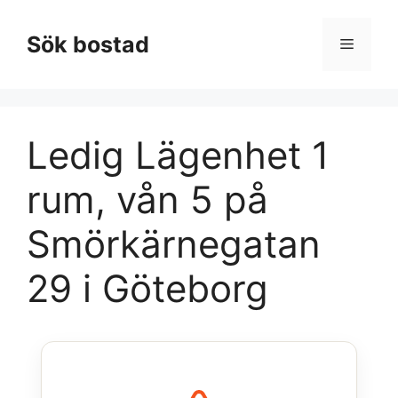
Hoppa
till
Sök bostad
Meny
innehåll
Ledig Lägenhet 1
rum, vån 5 på
Smörkärnegatan
29 i Göteborg