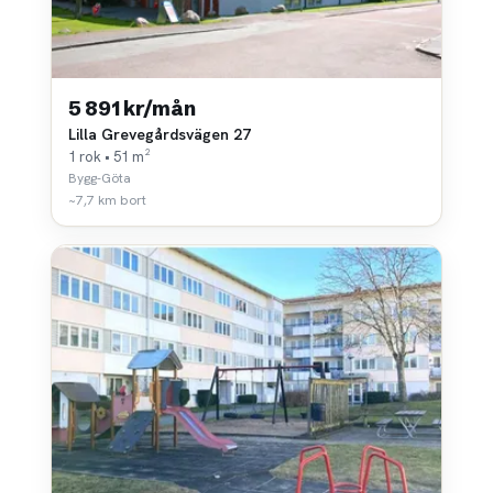
5 891 kr/mån
Lilla Grevegårdsvägen 27
1 rok • 51 m²
Bygg-Göta
~7,7 km bort