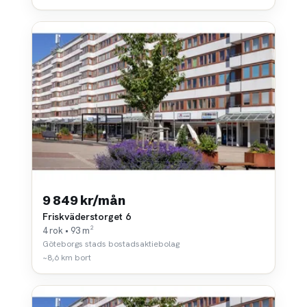
9 849 kr/mån
Friskväderstorget 6
4 rok • 93 m²
Göteborgs stads bostadsaktiebolag
~8,6 km bort