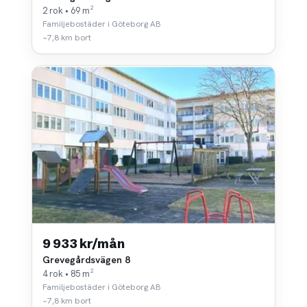
2 rok • 69 m²
Familjebostäder i Göteborg AB
~7,8 km bort
9 933 kr/mån
Grevegårdsvägen 8
4 rok • 85 m²
Familjebostäder i Göteborg AB
~7,8 km bort