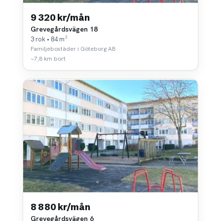
9 320 kr/mån
Grevegårdsvägen 18
3 rok • 84 m²
Familjebostäder i Göteborg AB
~7,8 km bort
8 880 kr/mån
Grevegårdsvägen 6