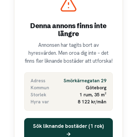
Denna annons finns inte
längre
Annonsen har tagits bort av
hyresvärden. Men oroa dig inte – det
finns fler liknande bostäder att utforska!
Adress
Smörkärnegatan 29
Kommun
Göteborg
Storlek
1 rum, 35 m²
Hyra var
8 122 kr/mån
Sök liknande bostäder (1 rok)
→