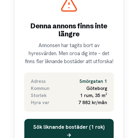
Denna annons finns inte
längre
Annonsen har tagits bort av
hyresvärden. Men oroa dig inte – det
finns fler liknande bostäder att utforska!
Adress
Smörgatan 1
Kommun
Göteborg
Storlek
1 rum, 35 m²
Hyra var
7 882 kr/mån
Sök liknande bostäder (1 rok)
→