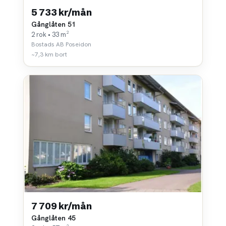
5 733 kr/mån
Gånglåten 51
2 rok • 33 m²
Bostads AB Poseidon
~7,3 km bort
7 709 kr/mån
Gånglåten 45