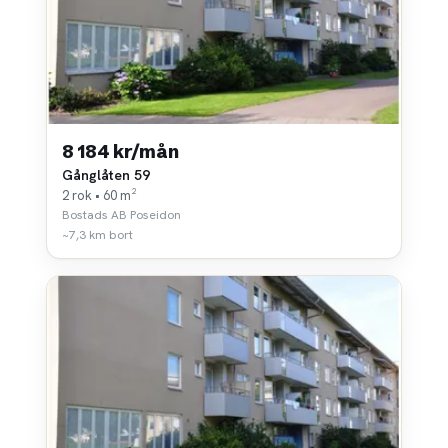
8 184 kr/mån
Gånglåten 59
2 rok • 60 m²
Bostads AB Poseidon
~7,3 km bort