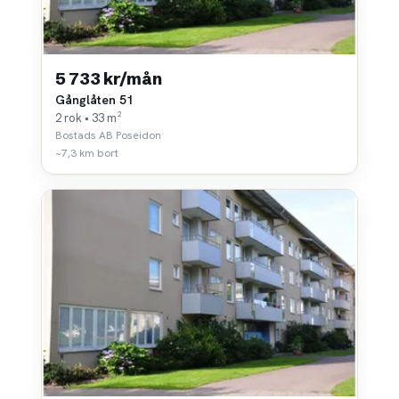
5 733 kr/mån
Gånglåten 51
2 rok • 33 m²
Bostads AB Poseidon
~7,3 km bort