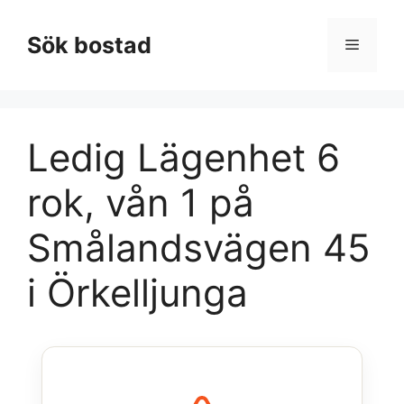
Hoppa
till
Sök bostad
Meny
innehåll
Ledig Lägenhet 6
rok, vån 1 på
Smålandsvägen 45
i Örkelljunga