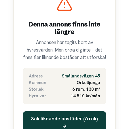
Denna annons finns inte
längre
Annonsen har tagits bort av
hyresvärden. Men oroa dig inte – det
finns fler liknande bostäder att utforska!
Adress
Smålandsvägen 45
Kommun
Örkelljunga
Storlek
6 rum, 130 m²
Hyra var
14 510 kr/mån
Sök liknande bostäder (6 rok)
→