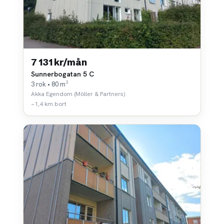
7 131 kr/mån
Sunnerbogatan 5 C
3 rok • 80 m²
Akka Egendom (Möller & Partners)
~1,4 km bort