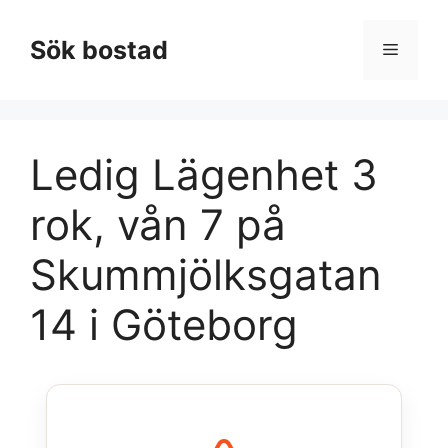
Hoppa
till
Sök bostad
Meny
innehåll
Ledig Lägenhet 3
rok, vån 7 på
Skummjölksgatan
14 i Göteborg