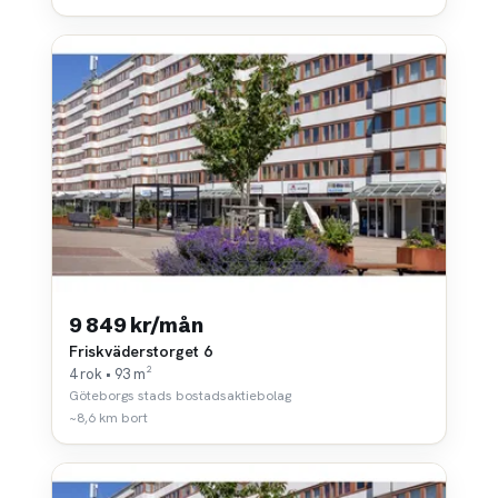
9 849 kr/mån
Friskväderstorget 6
4 rok • 93 m²
Göteborgs stads bostadsaktiebolag
~8,6 km bort