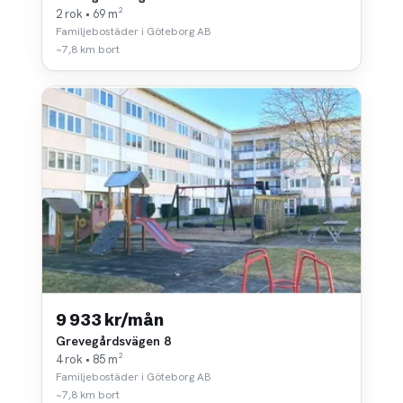
2 rok • 69 m²
Familjebostäder i Göteborg AB
~7,8 km bort
9 933 kr/mån
Grevegårdsvägen 8
4 rok • 85 m²
Familjebostäder i Göteborg AB
~7,8 km bort