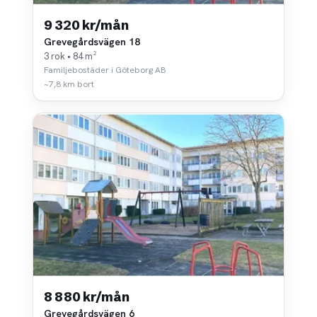
9 320 kr/mån
Grevegårdsvägen 18
3 rok • 84 m²
Familjebostäder i Göteborg AB
~7,8 km bort
8 880 kr/mån
Grevegårdsvägen 6