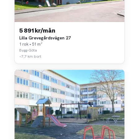
5 891 kr/mån
Lilla Grevegårdsvägen 27
1 rok • 51 m²
Bygg-Göta
~7,7 km bort