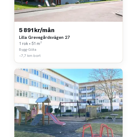
5 891 kr/mån
Lilla Grevegårdsvägen 27
1 rok • 51 m²
Bygg-Göta
~7,7 km bort