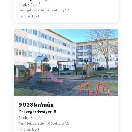
2 rok • 69 m²
Familjebostäder i Göteborg AB
~7,8 km bort
9 933 kr/mån
Grevegårdsvägen 8
4 rok • 85 m²
Familjebostäder i Göteborg AB
~7,8 km bort