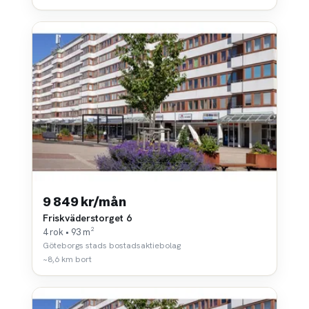
9 849 kr/mån
Friskväderstorget 6
4 rok • 93 m²
Göteborgs stads bostadsaktiebolag
~8,6 km bort