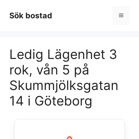
Hoppa
till
Sök bostad
Meny
innehåll
Ledig Lägenhet 3
rok, vån 5 på
Skummjölksgatan
14 i Göteborg