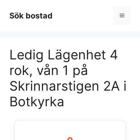
Hoppa
till
Sök bostad
Meny
innehåll
Ledig Lägenhet 4
rok, vån 1 på
Skrinnarstigen 2A i
Botkyrka