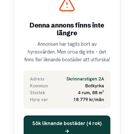
Denna annons finns inte
längre
Annonsen har tagits bort av
hyresvärden. Men oroa dig inte – det
finns fler liknande bostäder att utforska!
Adress
Skrinnarstigen 2A
Kommun
Botkyrka
Storlek
4 rum, 88 m²
Hyra var
18 779 kr/mån
Sök liknande bostäder (4 rok)
→