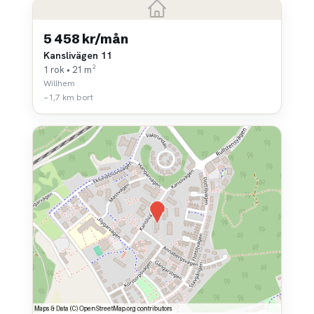
5 458 kr/mån
Kanslivägen 11
1 rok • 21 m²
Willhem
~1,7 km bort