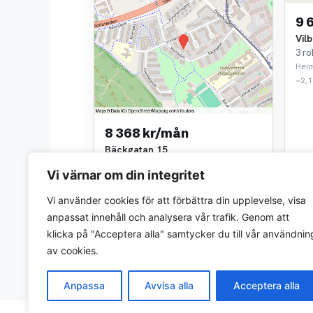
9 
Vil
3 ro
Hei
~2,1
8 368 kr/mån
Bäckgatan 15
2 rok • 0 m²
Vi värnar om din integritet
Hyresbostäder i Norrköping AB
~2,0 km bort
Vi använder cookies för att förbättra din upplevelse, visa
anpassat innehåll och analysera vår trafik. Genom att
klicka på "Acceptera alla" samtycker du till vår användnin
av cookies.
Anpassa
Avvisa alla
Acceptera alla