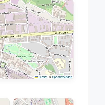
Leaflet
|
©
OpenStreetMap