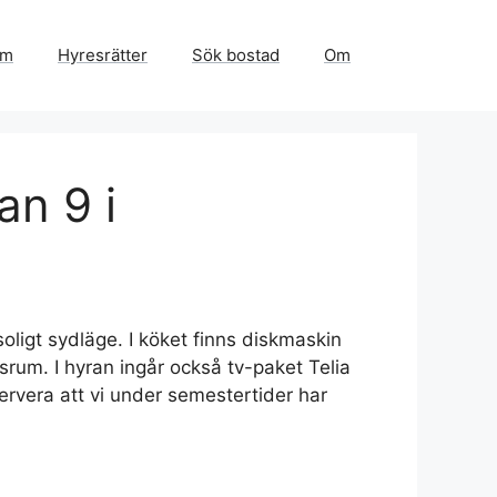
em
Hyresrätter
Sök bostad
Om
an 9 i
ligt sydläge. I köket finns diskmaskin
srum. I hyran ingår också tv-paket Telia
rvera att vi under semestertider har