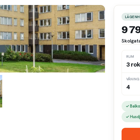
LÄGENH
9 7
Skolgat
RUM
3 ro
VÅNING
4
✓ Balk
✓ Husd