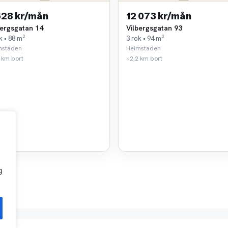
628 kr/mån
12 073 kr/mån
bergsgatan 14
Vilbergsgatan 93
k • 88 m²
3 rok • 94 m²
mstaden
Heimstaden
 km bort
~2,2 km bort
g