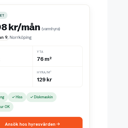
ET
98 kr/mån
(varmhyra)
an 9
, Norrköping
YTA
k
76 m²
HYRA/M²
129 kr
ong
✓ Hiss
✓ Diskmaskin
jur OK
Ansök hos hyresvärden