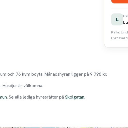
HY
L
Lu
Källa: lun
Hyresvärde
rum och 76 kvm boyta. Månadshyran ligger på 9 798 kr.
n. Husdjur är välkomna.
mun
. Se alla lediga hyresrätter på
Skolgatan
.