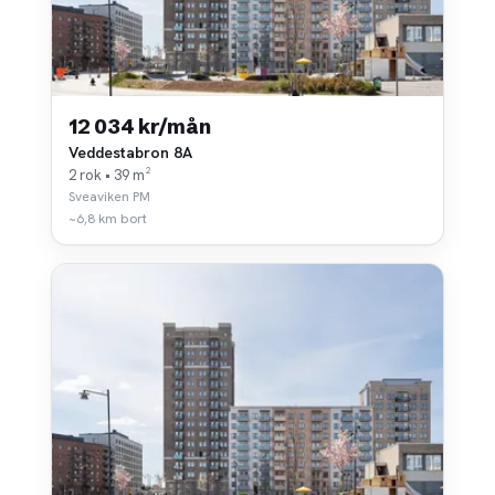
12 034 kr/mån
Veddestabron 8A
2 rok • 39 m²
Sveaviken PM
~6,8 km bort