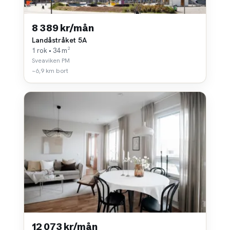
8 389 kr/mån
Landåstråket 5A
1 rok • 34 m²
Sveaviken PM
~6,9 km bort
12 073 kr/mån