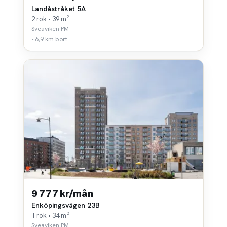
Landåstråket 5A
2 rok • 39 m²
Sveaviken PM
~6,9 km bort
9 777 kr/mån
Enköpingsvägen 23B
1 rok • 34 m²
Sveaviken PM