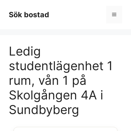
Hoppa
till
Sök bostad
Meny
innehåll
Ledig
studentlägenhet 1
rum, vån 1 på
Skolgången 4A i
Sundbyberg