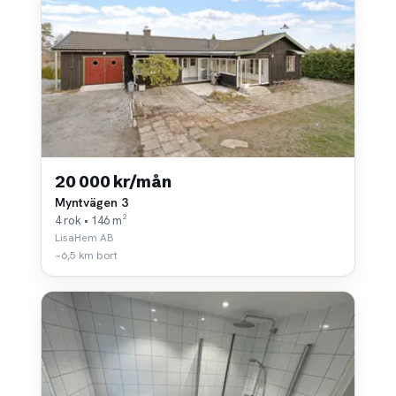
20 000 kr/mån
Myntvägen 3
4 rok • 146 m²
LisaHem AB
~6,5 km bort