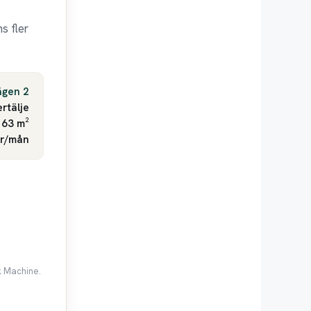
s fler
ägen 2
rtälje
 63 m²
kr/mån
k Machine.