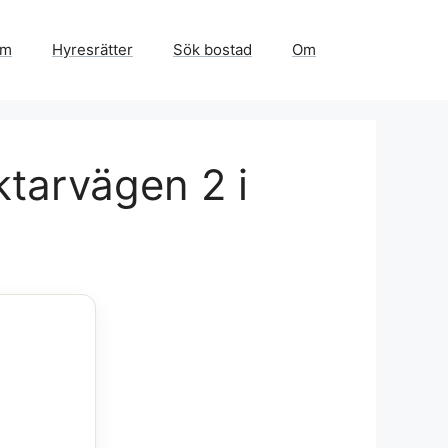
em
Hyresrätter
Sök bostad
Om
ktarvägen 2 i