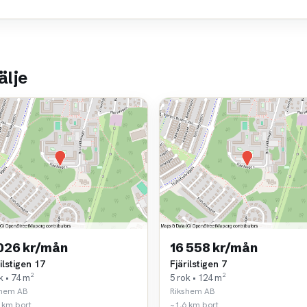
älje
 026 kr/mån
16 558 kr/mån
ilstigen 17
Fjärilstigen 7
k • 74 m²
5 rok • 124 m²
shem AB
Rikshem AB
 km bort
~1,6 km bort