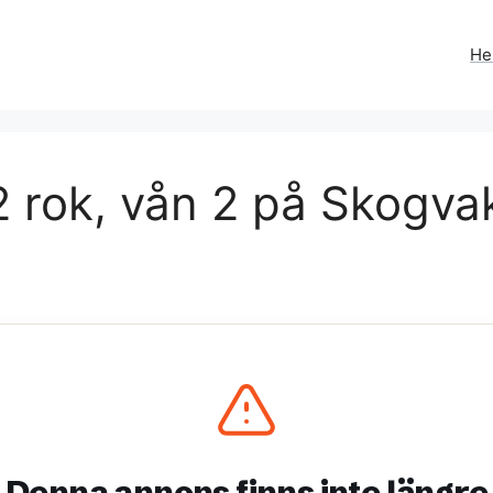
H
 rok, vån 2 på Skogva
Denna annons finns inte längre