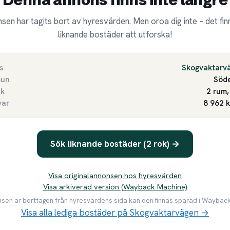
sen har tagits bort av hyresvärden. Men oroa dig inte – det finn
liknande bostäder att utforska!
s
Skogvaktarv
un
Söde
ek
2 rum,
var
8 962 
Sök liknande bostäder (2 rok) →
Visa originalannonsen hos hyresvärden
Visa arkiverad version (Wayback Machine)
en är borttagen från hyresvärdens sida kan den finnas sparad i Waybac
Visa alla lediga bostäder på Skogvaktarvägen →