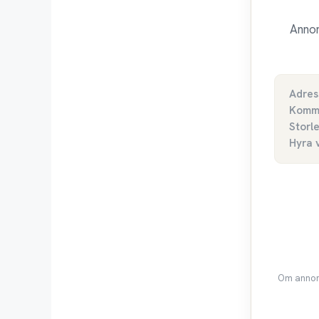
Annon
Adres
Komm
Storl
Hyra 
Om annons