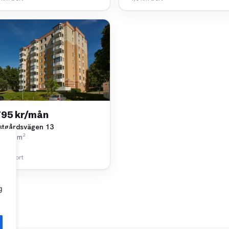
795 kr/mån
stgårdsvägen 13
k • 65 m²
ast AB
 km bort
g