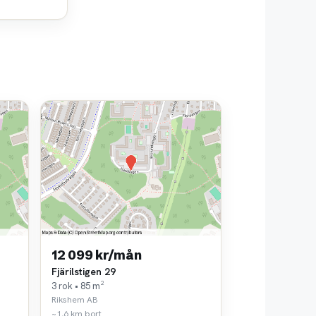
12 099 kr/mån
Fjärilstigen 29
3 rok • 85 m²
Rikshem AB
~1,6 km bort