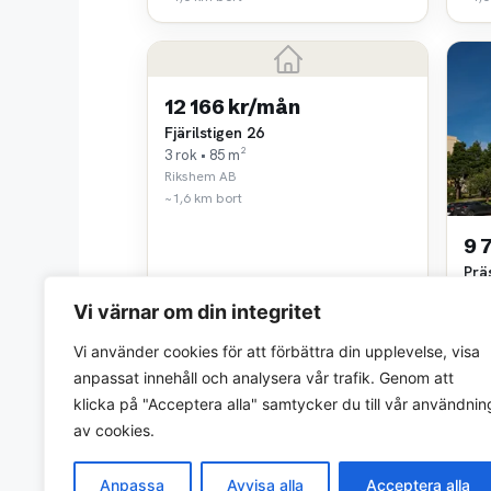
12 166 kr/mån
Fjärilstigen 26
3 rok • 85 m²
Rikshem AB
~1,6 km bort
9 
Prä
2 ro
Vi värnar om din integritet
Mof
~2,4
Vi använder cookies för att förbättra din upplevelse, visa
anpassat innehåll och analysera vår trafik. Genom att
klicka på "Acceptera alla" samtycker du till vår användnin
av cookies.
Anpassa
Avvisa alla
Acceptera alla