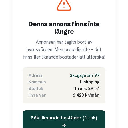
Denna annons finns inte
längre
Annonsen har tagits bort av
hyresvärden. Men oroa dig inte – det
finns fler liknande bostäder att utforska!
Adress
Skogsgatan 97
Kommun
Linköping
Storlek
1 rum, 39 m²
Hyra var
6 420 kr/mån
Sök liknande bostäder (1 rok)
→