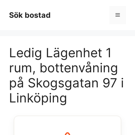
Hoppa
till
Sök bostad
Meny
innehåll
Ledig Lägenhet 1
rum, bottenvåning
på Skogsgatan 97 i
Linköping