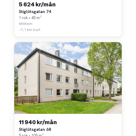
5 624 kr/mån
Stiglötsgatan 74
1 rok • 45 m²
Willhem
~7,1 km bort
11 940 kr/mån
Stiglötsgatan 68
5 rok • 105 m²