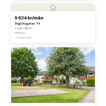
5 624 kr/mån
Stiglötsgatan 74
1 rok • 45 m²
Willhem
~7,0 km bort