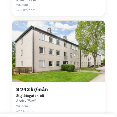
Willhem
~7,1 km bort
8 243 kr/mån
Stiglötsgatan 68
3 rok • 75 m²
Willhem
~7,1 km bort