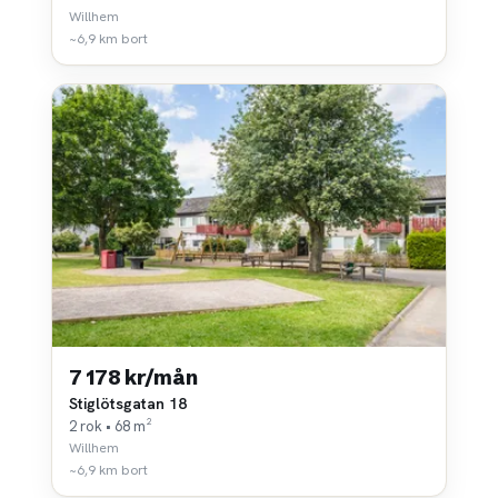
Willhem
~6,9 km bort
7 178 kr/mån
Stiglötsgatan 18
2 rok • 68 m²
Willhem
~6,9 km bort