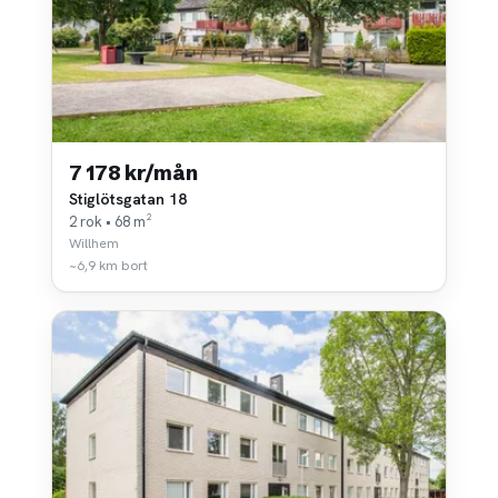
7 178 kr/mån
Stiglötsgatan 18
2 rok • 68 m²
Willhem
~6,9 km bort