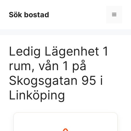
Hoppa
till
Sök bostad
Meny
innehåll
Ledig Lägenhet 1
rum, vån 1 på
Skogsgatan 95 i
Linköping