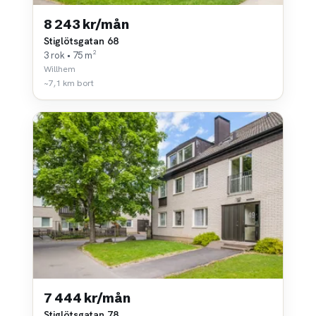
8 243 kr/mån
Stiglötsgatan 68
3 rok • 75 m²
Willhem
~7,1 km bort
7 444 kr/mån
Stiglötsgatan 78