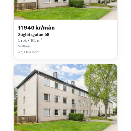
11 940 kr/mån
Stiglötsgatan 68
5 rok • 105 m²
Willhem
~7,1 km bort