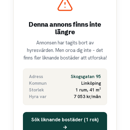
Denna annons finns inte
längre
Annonsen har tagits bort av
hyresvärden. Men oroa dig inte – det
finns fler liknande bostäder att utforska!
Adress
Skogsgatan 95
Kommun
Linköping
Storlek
1 rum, 41 m²
Hyra var
7 053 kr/mån
Sök liknande bostäder (1 rok)
→