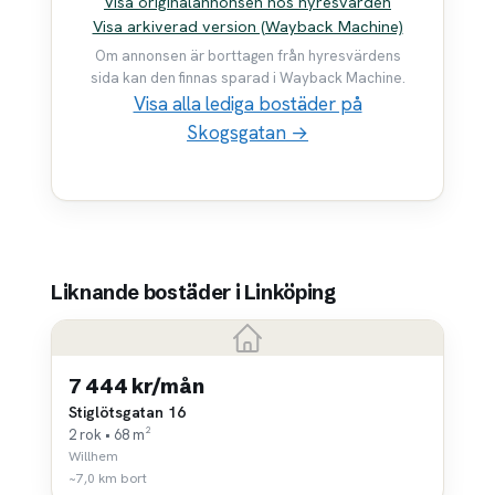
Visa originalannonsen hos hyresvärden
Visa arkiverad version (Wayback Machine)
Om annonsen är borttagen från hyresvärdens
sida kan den finnas sparad i Wayback Machine.
Visa alla lediga bostäder på
Skogsgatan →
Liknande bostäder i Linköping
7 444 kr/mån
Stiglötsgatan 16
2 rok • 68 m²
Willhem
~7,0 km bort