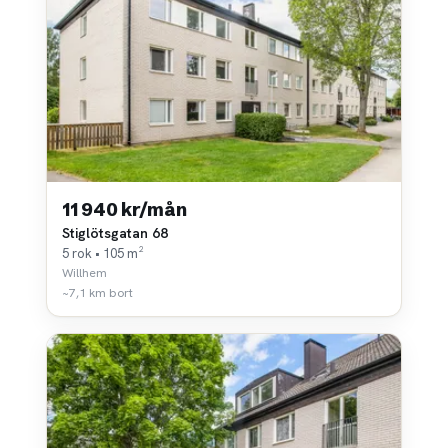
11 940 kr/mån
Stiglötsgatan 68
5 rok • 105 m²
Willhem
~7,1 km bort