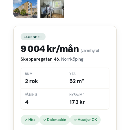
LÄGENHET
9 004 kr/mån
(varmhyra)
Skepparegatan 46
, Norrköping
RUM
YTA
2 rok
52 m²
VÅNING
HYRA/M²
4
173 kr
✓ Hiss
✓ Diskmaskin
✓ Husdjur OK