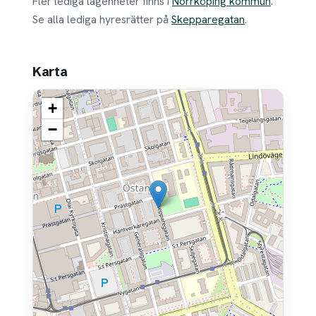
Fler lediga lägenheter finns i
Norrköping kommun
.
Se alla lediga hyresrätter på
Skepparegatan
.
Karta
+
−