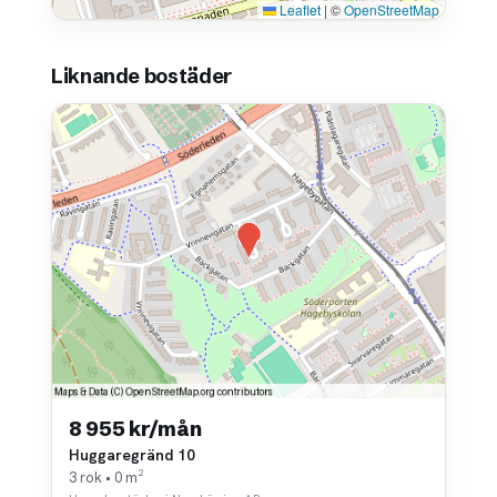
Leaflet
|
©
OpenStreetMap
Liknande bostäder
8 955 kr/mån
Huggaregränd 10
3 rok • 0 m²