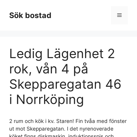
Hoppa
till
Sök bostad
Meny
innehåll
Ledig Lägenhet 2
rok, vån 4 på
Skepparegatan 46
i Norrköping
2 rum och kök i kv. Staren! Fin tvåa med fönster
ut mot Skepparegatan. I det nyrenoverade
köket finns diskmaskin, induktionsspis och