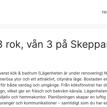
H
 rok, vån 3 på Skeppa
overat kök & badrum (Lägenheten är under renovering) Nu 
ösa ytor och ett attraktivt, citynära läge. Bostaden e
t för både vardag och umgänge. Från köksfönstret har d
gn, vilket ger en fräsch och bekväm känsla. Lägenheten 
miljeliv och hemmakontor. Planlösningen skapar en lufti
tauranger och kommunikationer – samtidigt som du har e