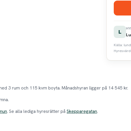
HY
L
Lu
Källa: lun
Hyresvärde
med 3 rum och 115 kvm boyta. Månadshyran ligger på 14 545 kr.
omna.
mun
. Se alla lediga hyresrätter på
Skepparegatan
.