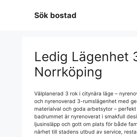
Hoppa
till
Sök bostad
innehåll
Ledig Lägenhet 3
Norrköping
Välplanerad 3 rok i citynära läge – nyren
och nyrenoverad 3-rumslägenhet med gener
materialval och goda arbetsytor – perfek
badrummet är nyrenoverat i smakfull desi
ljusinsläpp och gott om plats för både fa
närhet till stadens utbud av service, res