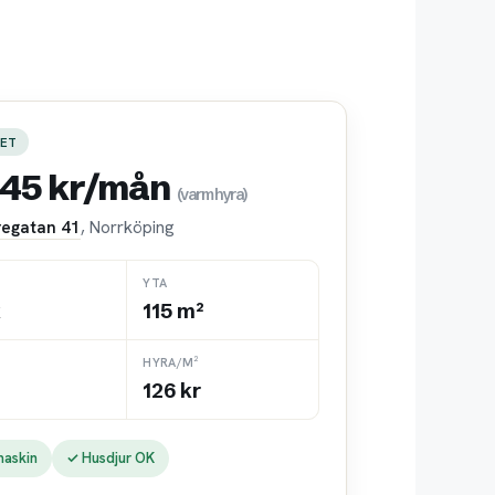
ET
545 kr/mån
(varmhyra)
egatan 41
, Norrköping
YTA
k
115 m²
HYRA/M²
126 kr
maskin
✓ Husdjur OK