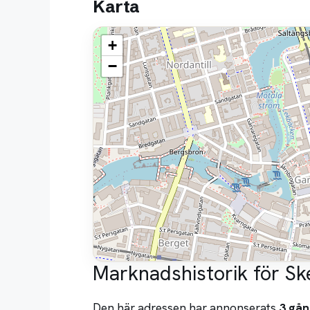
Karta
+
−
Marknadshistorik för S
Den här adressen har annonserats
3 gån