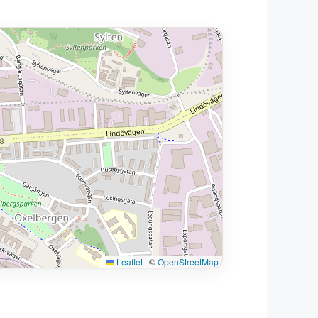
Leaflet
|
©
OpenStreetMap