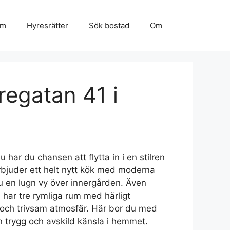
em
Hyresrätter
Sök bostad
Om
regatan 41 i
har du chansen att flytta in i en stilren
rbjuder ett helt nytt kök med moderna
u en lugn vy över innergården. Även
har tre rymliga rum med härligt
g och trivsam atmosfär. Här bor du med
n trygg och avskild känsla i hemmet.