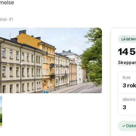
mmelse
atan 41
LÄGENH
14 
Skeppar
RUM
3 ro
VÅNING
3
✓ Disk