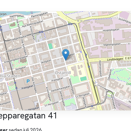
kepparegatan 41
ger
sedan juli 2026.