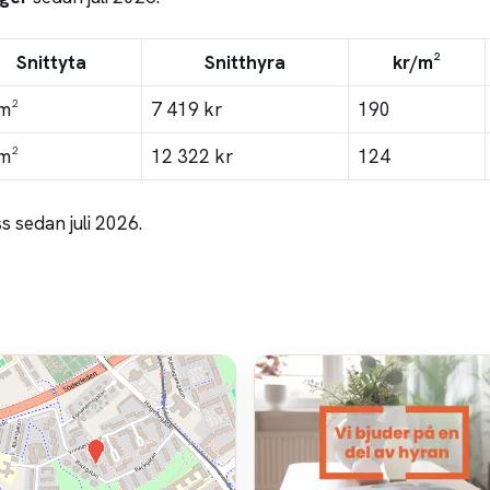
Snittyta
Snitthyra
kr/m²
m²
7 419 kr
190
m²
12 322 kr
124
 sedan juli 2026.