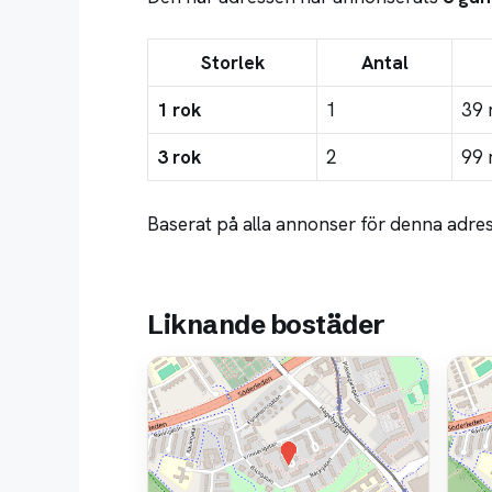
Storlek
Antal
1 rok
1
39 
3 rok
2
99 
Baserat på alla annonser för denna adress
Liknande bostäder