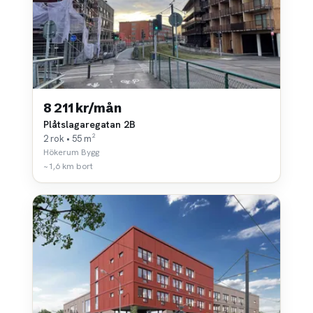
8 211 kr/mån
Plåtslagaregatan 2B
2 rok • 55 m²
Hökerum Bygg
~1,6 km bort