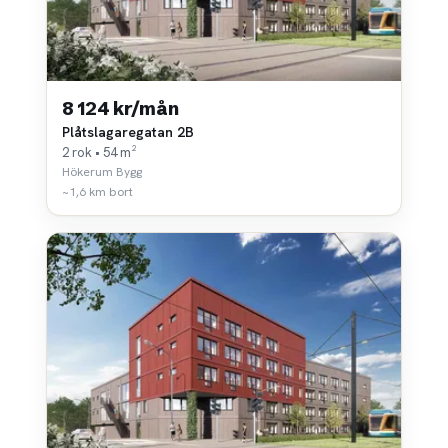
8 124 kr/mån
Plåtslagaregatan 2B
2 rok • 54 m²
Hökerum Bygg
~1,6 km bort