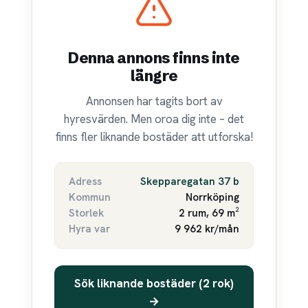
Denna annons finns inte
längre
Annonsen har tagits bort av
hyresvärden. Men oroa dig inte – det
finns fler liknande bostäder att utforska!
Adress
Skepparegatan 37 b
Kommun
Norrköping
Storlek
2 rum, 69 m²
Hyra var
9 962 kr/mån
Sök liknande bostäder (2 rok)
→