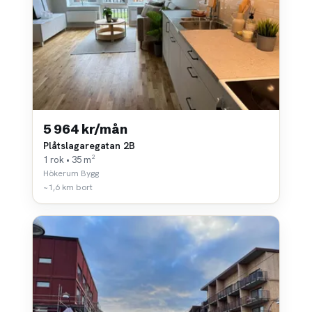
5 964 kr/mån
Plåtslagaregatan 2B
1 rok • 35 m²
Hökerum Bygg
~1,6 km bort