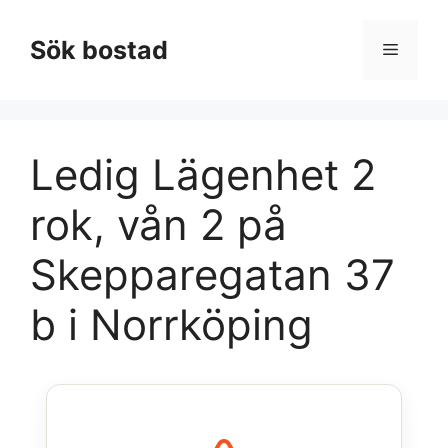
Hoppa
till
Sök bostad
Meny
innehåll
Ledig Lägenhet 2
rok, vån 2 på
Skepparegatan 37
b i Norrköping