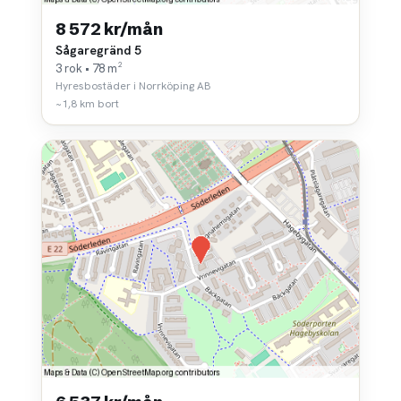
8 572 kr/mån
Sågaregränd 5
3 rok • 78 m²
Hyresbostäder i Norrköping AB
~1,8 km bort