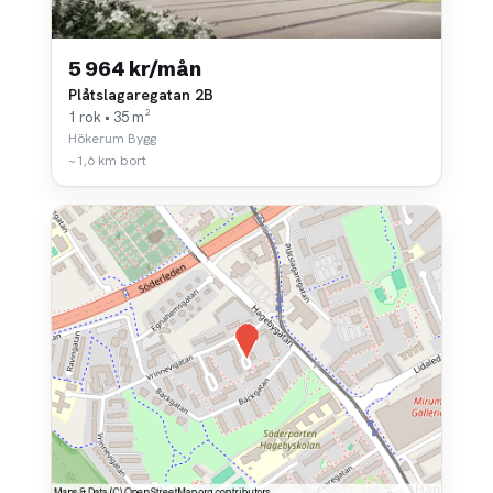
5 964 kr/mån
Plåtslagaregatan 2B
1 rok • 35 m²
Hökerum Bygg
~1,6 km bort