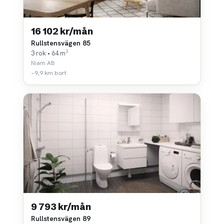
16 102 kr/mån
Rullstensvägen 85
3 rok • 64 m²
Niam AB
~9,9 km bort
9 793 kr/mån
Rullstensvägen 89