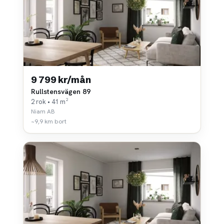
9 799 kr/mån
Rullstensvägen 89
2 rok • 41 m²
Niam AB
~9,9 km bort