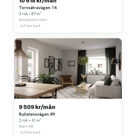
10 618 kr/mån
Torvsätravägen 14
3 rok • 87 m²
Stockholms Hem
~6,7 km bort
9 509 kr/mån
Rullstensvägen 89
2 rok • 41 m²
Niam AB
~9,9 km bort