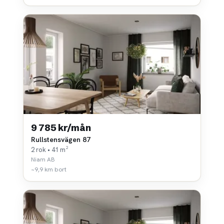
9 785 kr/mån
Rullstensvägen 87
2 rok • 41 m²
Niam AB
~9,9 km bort