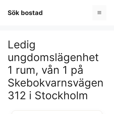
Hoppa
till
Sök bostad
Meny
innehåll
Ledig
ungdomslägenhet
1 rum, vån 1 på
Skebokvarnsvägen
312 i Stockholm