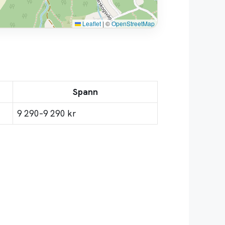
Leaflet
|
©
OpenStreetMap
Spann
9 290–9 290 kr