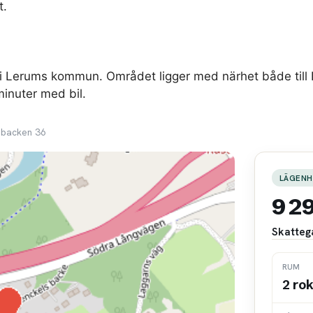
t.
 Lerums kommun. Området ligger med närhet både till L
inuter med bil.
sbacken 36
LÄGENH
9 2
Skatteg
RUM
2 ro