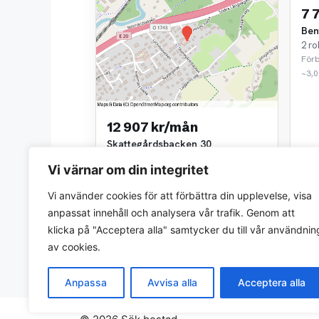
7 
Ben
2 ro
För
~3,0
12 907 kr/mån
Skattegårdsbacken 30
3 rok • 93 m²
Vi värnar om din integritet
Fastighets AB Balder
~0,2 km bort
Vi använder cookies för att förbättra din upplevelse, visa
anpassat innehåll och analysera vår trafik. Genom att
klicka på "Acceptera alla" samtycker du till vår användnin
av cookies.
Anpassa
Avvisa alla
Acceptera alla