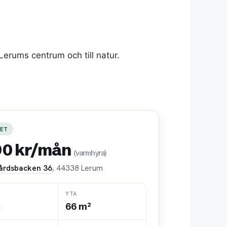
erums centrum och till natur.
ET
90 kr/mån
(varmhyra)
årdsbacken 36
, 44338 Lerum
YTA
k
66 m²