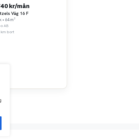
740 kr/mån
tzels Väg 16 F
k • 64 m²
bo AB
 km bort
g