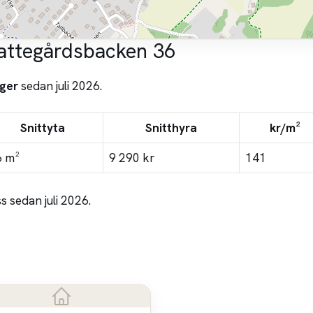
kattegårdsbacken 36
ger
sedan juli 2026.
Snittyta
Snitthyra
kr/m²
6 m²
9 290 kr
141
 sedan juli 2026.