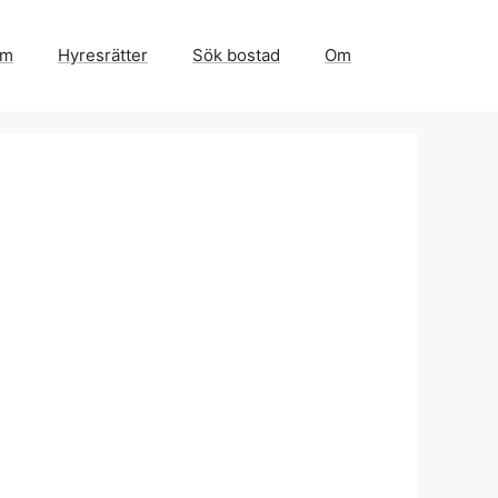
em
Hyresrätter
Sök bostad
Om