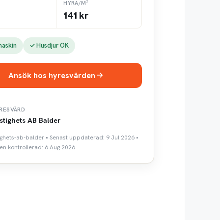
HYRA/M²
141 kr
maskin
✓ Husdjur OK
Ansök hos hyresvärden
RESVÄRD
stighets AB Balder
tighets-ab-balder • Senast uppdaterad: 9 Jul 2026 •
n kontrollerad: 6 Aug 2026