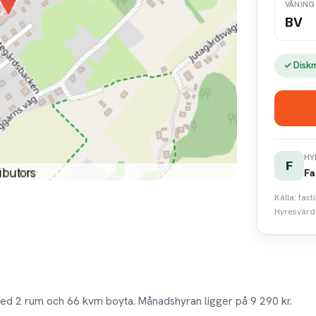
VÅNING
BV
✓ Disk
HY
F
Fa
Källa: fas
Hyresvärde
ed 2 rum och 66 kvm boyta. Månadshyran ligger på 9 290 kr.