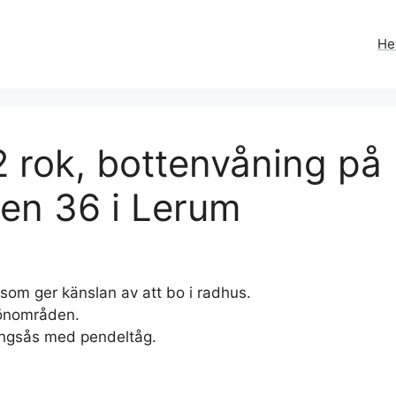
H
 rok, bottenvåning på
en 36 i Lerum
som ger känslan av att bo i radhus.
rönområden.
lingsås med pendeltåg.