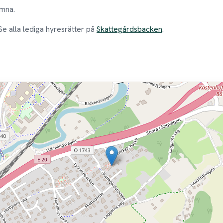
omna.
 Se alla lediga hyresrätter på
Skattegårdsbacken
.