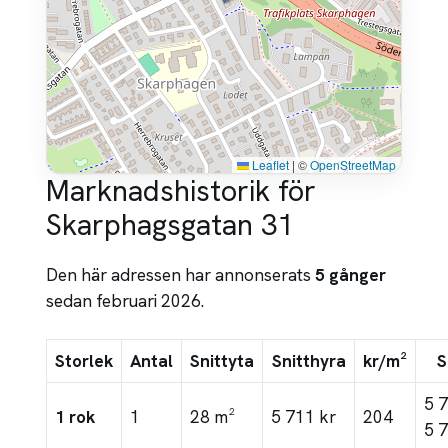
Leaflet
|
©
OpenStreetMap
Marknadshistorik för
Skarphagsgatan 31
Den här adressen har annonserats
5 gånger
sedan februari 2026.
Storlek
Antal
Snittyta
Snitthyra
kr/m²
S
5 
1 rok
1
28 m²
5 711 kr
204
5 