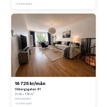
~0,9 km bort
16 725 kr/mån
Vilbergsgatan 81
3 rok • 136 m²
Heimstaden
~0,9 km bort