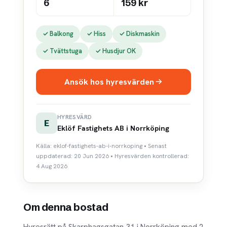
6
159 kr
✓ Balkong
✓ Hiss
✓ Diskmaskin
✓ Tvättstuga
✓ Husdjur OK
Ansök hos hyresvärden
HYRESVÄRD
E
Eklöf Fastighets AB i Norrköping
Källa: eklof-fastighets-ab-i-norrkoping • Senast
uppdaterad: 20 Jun 2026 • Hyresvärden kontrollerad:
4 Aug 2026
Om denna bostad
Hyresrätt på Skarphagsgatan 31 i Norrköping med 2