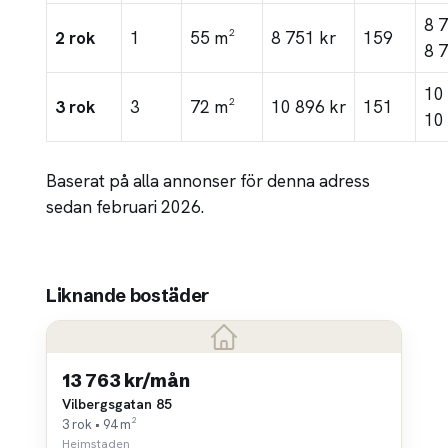
8 
2 rok
1
55 m²
8 751 kr
159
8 
10
3 rok
3
72 m²
10 896 kr
151
10
Baserat på alla annonser för denna adress
sedan februari 2026.
Liknande bostäder
13 763 kr/mån
Vilbergsgatan 85
3 rok • 94 m²
Heimstaden