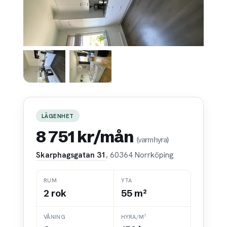
LÄGENHET
8 751 kr/mån
(varmhyra)
Skarphagsgatan 31
, 60364 Norrköping
RUM
YTA
2 rok
55 m²
VÅNING
HYRA/M²