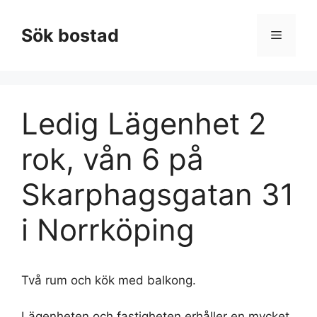
Hoppa
till
Sök bostad
Meny
innehåll
Ledig Lägenhet 2
rok, vån 6 på
Skarphagsgatan 31
i Norrköping
Två rum och kök med balkong.
Lägenheten och fastigheten erhåller en mycket