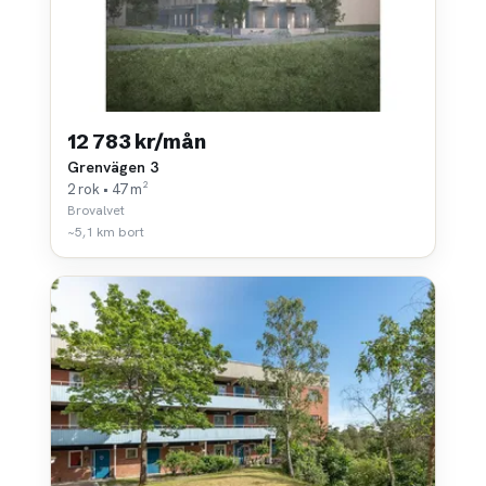
12 783 kr/mån
Grenvägen 3
2 rok • 47 m²
Brovalvet
~5,1 km bort