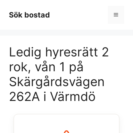
Hoppa
till
Sök bostad
Meny
innehåll
Ledig hyresrätt 2
rok, vån 1 på
Skärgårdsvägen
262A i Värmdö