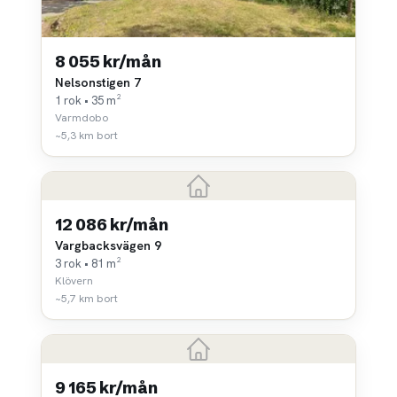
8 055 kr/mån
Nelsonstigen 7
1 rok • 35 m²
Varmdobo
~5,3 km bort
12 086 kr/mån
Vargbacksvägen 9
3 rok • 81 m²
Klövern
~5,7 km bort
9 165 kr/mån