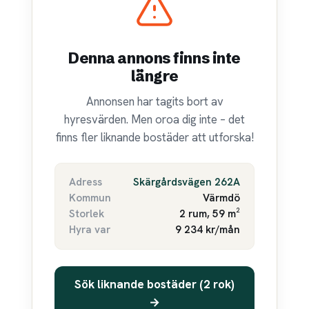
Denna annons finns inte
längre
Annonsen har tagits bort av
hyresvärden. Men oroa dig inte – det
finns fler liknande bostäder att utforska!
Adress
Skärgårdsvägen 262A
Kommun
Värmdö
Storlek
2 rum, 59 m²
Hyra var
9 234 kr/mån
Sök liknande bostäder (2 rok)
→