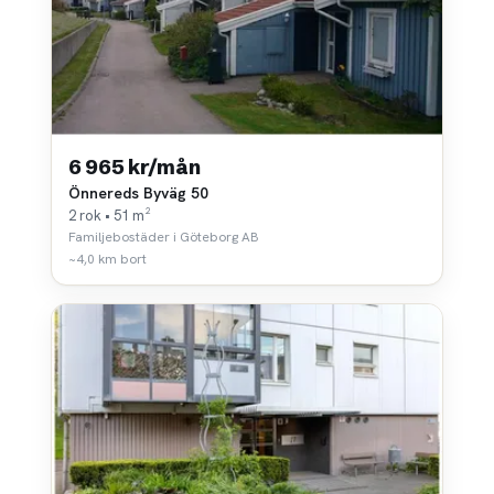
6 965 kr/mån
Önnereds Byväg 50
2 rok • 51 m²
Familjebostäder i Göteborg AB
~4,0 km bort