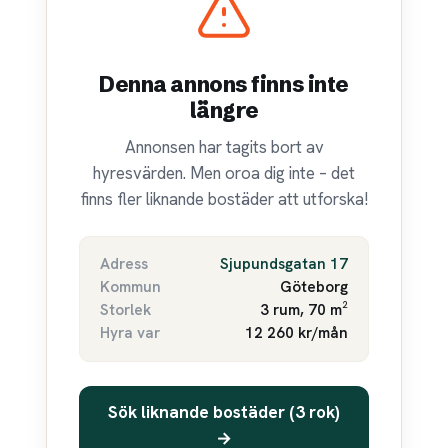
Denna annons finns inte
längre
Annonsen har tagits bort av
hyresvärden. Men oroa dig inte – det
finns fler liknande bostäder att utforska!
Adress
Sjupundsgatan 17
Kommun
Göteborg
Storlek
3 rum, 70 m²
Hyra var
12 260 kr/mån
Sök liknande bostäder (3 rok)
→