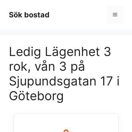
Hoppa
till
Sök bostad
Meny
innehåll
Ledig Lägenhet 3
rok, vån 3 på
Sjupundsgatan 17 i
Göteborg