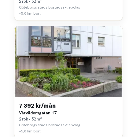
2 rok • 52 m²
Göteborgs stads bostadsaktiebolag
~5,0 km bort
7 392 kr/mån
Vårvädersgatan 17
2 rok • 52 m²
Göteborgs stads bostadsaktiebolag
~5,0 km bort