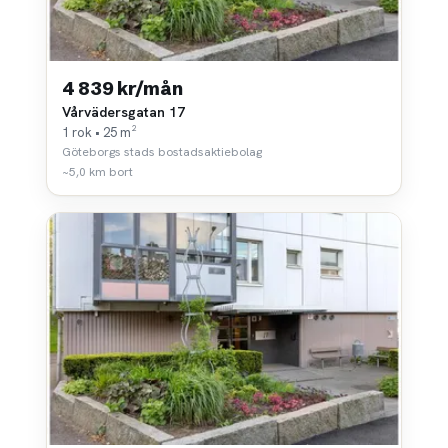
4 839 kr/mån
Vårvädersgatan 17
1 rok • 25 m²
Göteborgs stads bostadsaktiebolag
~5,0 km bort