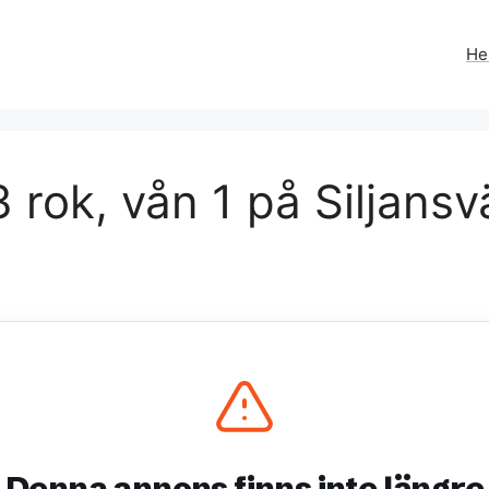
H
 rok, vån 1 på Siljansv
Denna annons finns inte längre