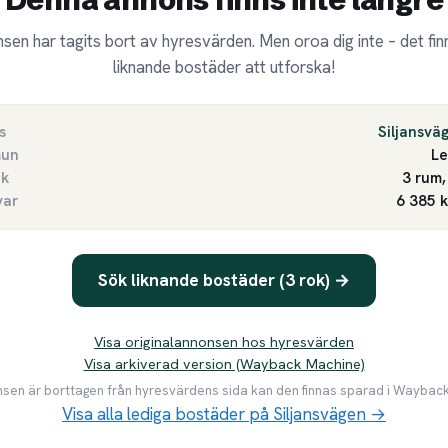
sen har tagits bort av hyresvärden. Men oroa dig inte – det finn
liknande bostäder att utforska!
s
Siljansvä
un
Le
ek
3 rum,
var
6 385 
Sök liknande bostäder (3 rok) →
Visa originalannonsen hos hyresvärden
Visa arkiverad version (Wayback Machine)
en är borttagen från hyresvärdens sida kan den finnas sparad i Waybac
Visa alla lediga bostäder på Siljansvägen →