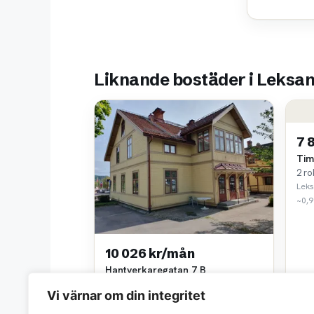
Liknande bostäder i Leksa
7 
Tim
2 ro
Lek
~0,9
10 026 kr/mån
Hantverkaregatan 7 B
3 rok • 0 m²
Vi värnar om din integritet
Nils Skoglund AB
~0,8 km bort