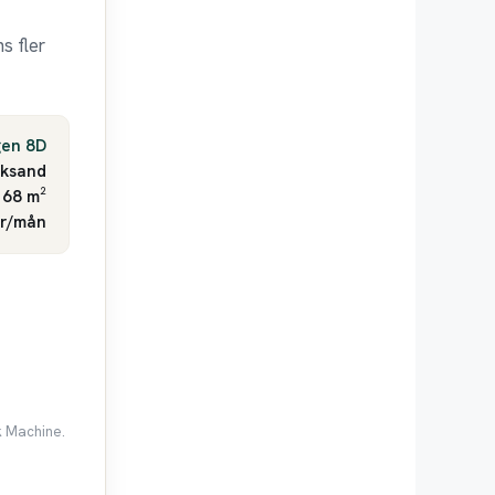
s fler
gen 8D
ksand
 68 m²
kr/mån
k Machine.