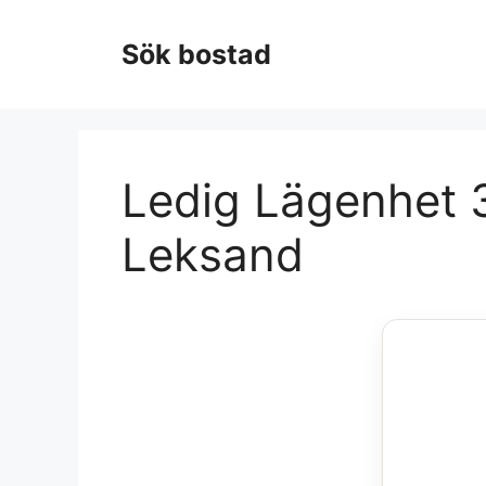
Hoppa
till
Sök bostad
innehåll
Ledig Lägenhet 3
Leksand