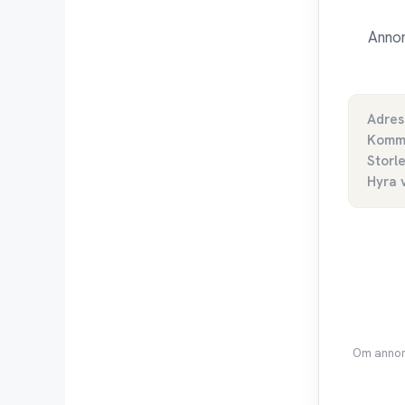
Annon
Adres
Komm
Storl
Hyra 
Om annons