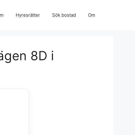
em
Hyresrätter
Sök bostad
Om
ägen 8D i