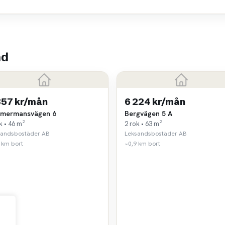
nd
857 kr/mån
6 224 kr/mån
mermansvägen 6
Bergvägen 5 A
k • 46 m²
2 rok • 63 m²
sandsbostäder AB
Leksandsbostäder AB
 km bort
~0,9 km bort