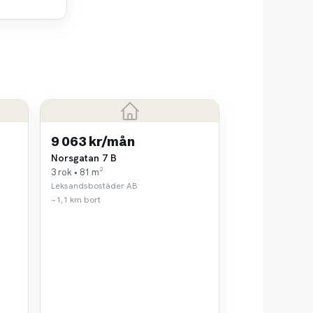
9 063 kr/mån
Norsgatan 7 B
3 rok • 81 m²
Leksandsbostäder AB
~1,1 km bort