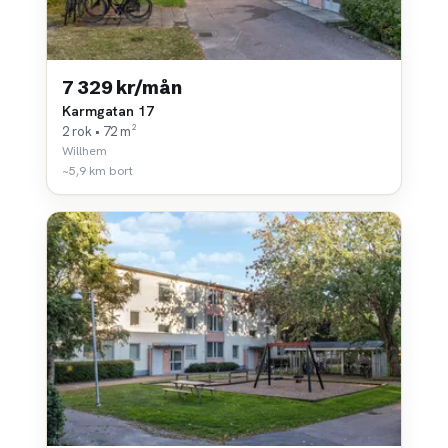
7 329 kr/mån
Karmgatan 17
2 rok • 72 m²
Willhem
~5,9 km bort