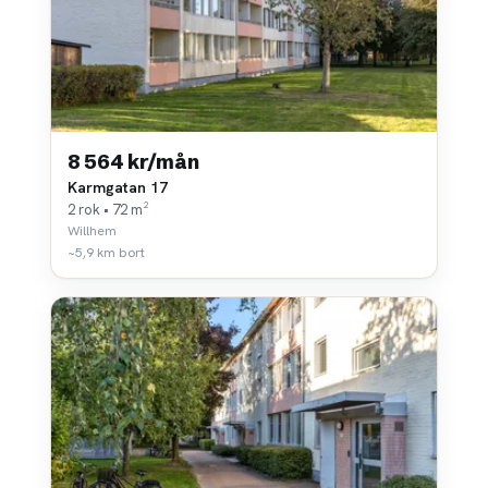
8 564 kr/mån
Karmgatan 17
2 rok • 72 m²
Willhem
~5,9 km bort