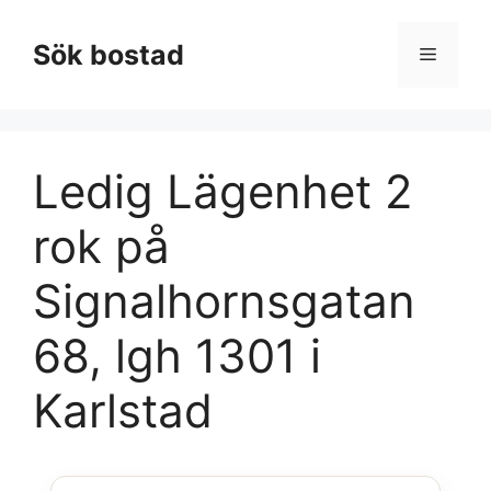
Hoppa
till
Sök bostad
Meny
innehåll
Ledig Lägenhet 2
rok på
Signalhornsgatan
68, lgh 1301 i
Karlstad