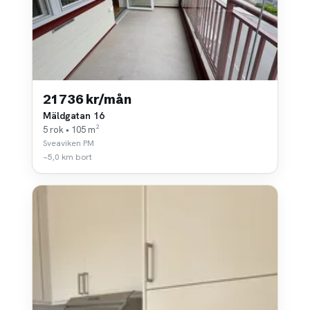
21 736 kr/mån
Mäldgatan 16
5 rok • 105 m²
Sveaviken PM
~5,0 km bort