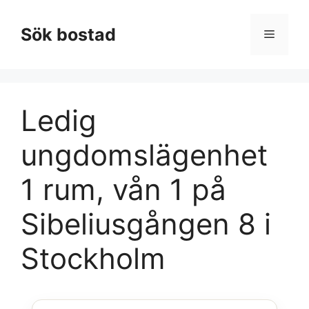
Hoppa
till
Sök bostad
Meny
innehåll
Ledig
ungdomslägenhet
1 rum, vån 1 på
Sibeliusgången 8 i
Stockholm