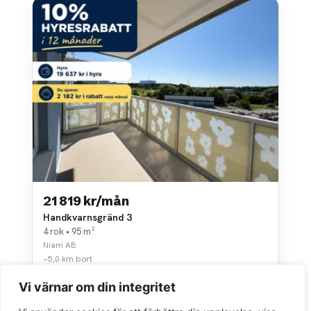
21 819 kr/mån
Handkvarnsgränd 3
4 rok • 95 m²
Niam AB
~5,0 km bort
Vi värnar om din integritet