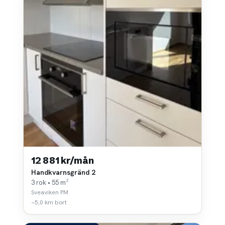
12 881 kr/mån
Handkvarnsgränd 2
3 rok • 55 m²
Sveaviken PM
~5,0 km bort