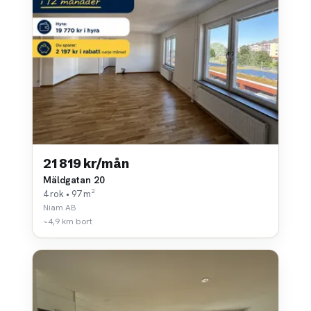
21 819 kr/mån
Mäldgatan 20
4 rok • 97 m²
Niam AB
~4,9 km bort