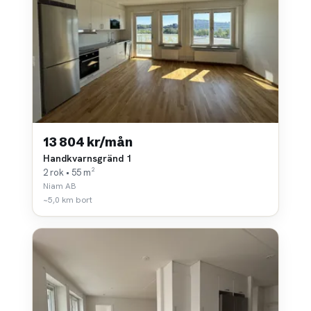
13 804 kr/mån
Handkvarnsgränd 1
2 rok • 55 m²
Niam AB
~5,0 km bort