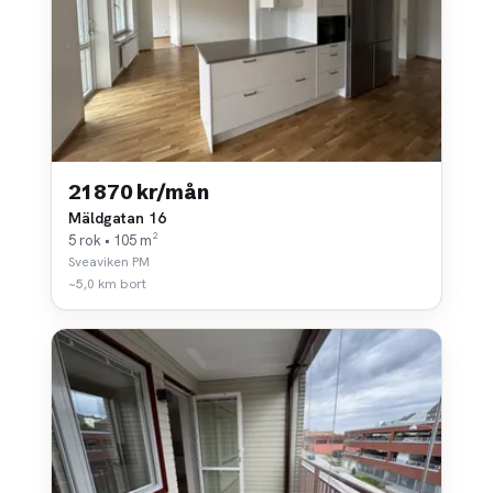
21 870 kr/mån
Mäldgatan 16
5 rok • 105 m²
Sveaviken PM
~5,0 km bort