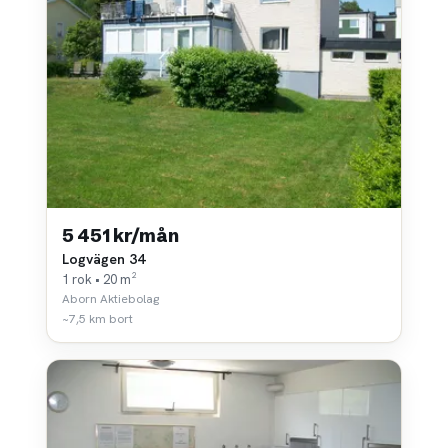
5 451 kr/mån
Logvägen 34
1 rok • 20 m²
Aborn Aktiebolag
~7,5 km bort