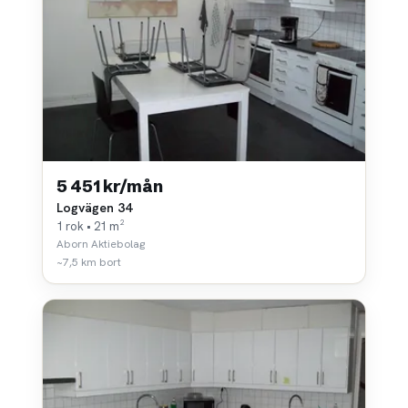
5 451 kr/mån
Logvägen 34
1 rok • 21 m²
Aborn Aktiebolag
~7,5 km bort