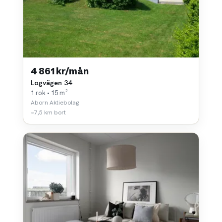
4 861 kr/mån
Logvägen 34
1 rok • 15 m²
Aborn Aktiebolag
~7,5 km bort