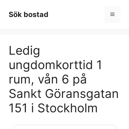
Hoppa
till
Sök bostad
Meny
innehåll
Ledig
ungdomkorttid 1
rum, vån 6 på
Sankt Göransgatan
151 i Stockholm