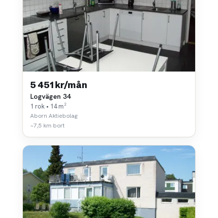
5 451 kr/mån
Logvägen 34
1 rok • 14 m²
Aborn Aktiebolag
~7,5 km bort