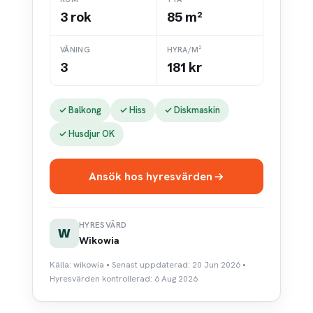
3 rok
85 m²
VÅNING
HYRA/M²
3
181 kr
✓ Balkong
✓ Hiss
✓ Diskmaskin
✓ Husdjur OK
Ansök hos hyresvärden
HYRESVÄRD
W
Wikowia
Källa: wikowia • Senast uppdaterad: 20 Jun 2026 •
Hyresvärden kontrollerad: 6 Aug 2026