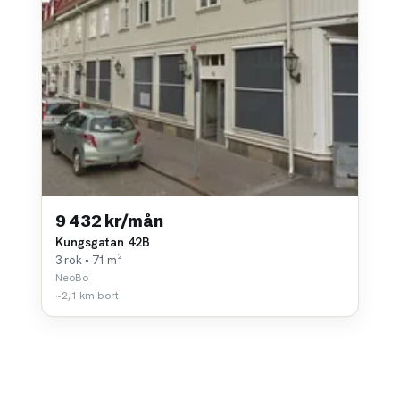
9 432 kr/mån
Kungsgatan 42B
3 rok • 71 m²
NeoBo
~2,1 km bort