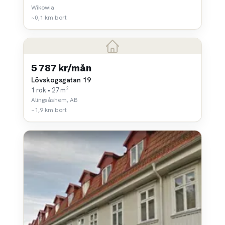
Wikowia
~0,1 km bort
5 787 kr/mån
Lövskogsgatan 19
1 rok • 27 m²
Alingsåshem, AB
~1,9 km bort