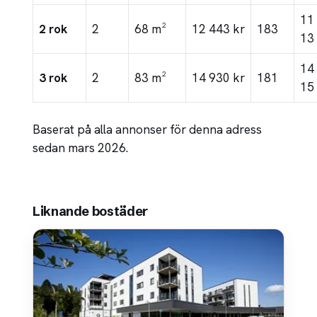
11
2 rok
2
68 m²
12 443 kr
183
13
14
3 rok
2
83 m²
14 930 kr
181
15
Baserat på alla annonser för denna adress
sedan mars 2026.
Liknande bostäder