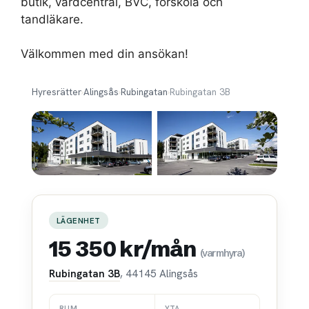
butik, vårdcentral, BVC, förskola och
tandläkare.
Välkommen med din ansökan!
Hyresrätter
›
Alingsås
›
Rubingatan
›
Rubingatan 3B
LÄGENHET
15 350 kr/mån
(varmhyra)
Rubingatan 3B
, 44145 Alingsås
RUM
YTA