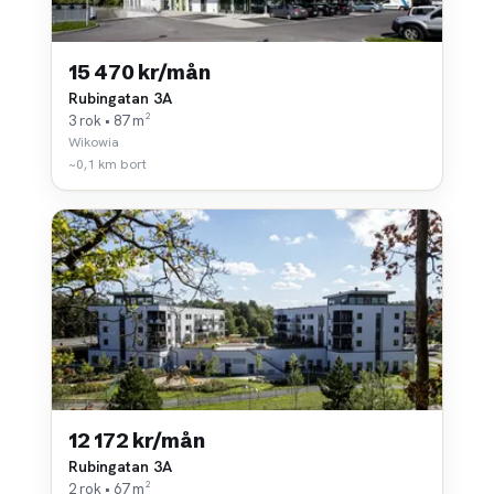
15 470 kr/mån
Rubingatan 3A
3 rok • 87 m²
Wikowia
~0,1 km bort
12 172 kr/mån
Rubingatan 3A
2 rok • 67 m²