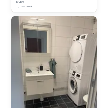
NeoBo
~0,3 km bort