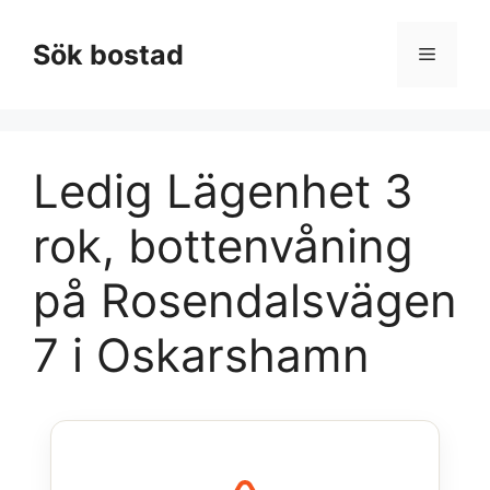
Hoppa
till
Sök bostad
Meny
innehåll
Ledig Lägenhet 3
rok, bottenvåning
på Rosendalsvägen
7 i Oskarshamn