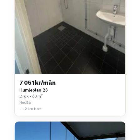
7 051 kr/mån
Humleplan 23
2 rok • 60 m²
NeoBo
~1,2 km bort