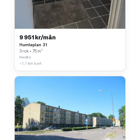
9 951 kr/mån
Humleplan 31
3 rok • 75 m²
NeoBo
~1,1 km bort