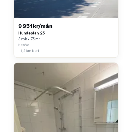
9 951 kr/mån
Humleplan 25
3 rok • 75 m²
NeoBo
~1,2 km bort