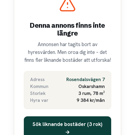
Denna annons finns inte
längre
Annonsen har tagits bort av
hyresvärden. Men oroa dig inte – det
finns fler liknande bostäder att utforska!
Adress
Rosendalsvägen 7
Kommun
Oskarshamn
Storlek
3 rum, 78 m²
Hyra var
9 384 kr/mån
Sök liknande bostäder (3 rok)
→