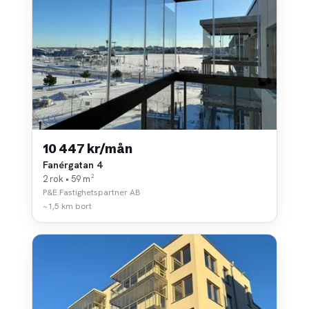
10 447 kr/mån
Fanérgatan 4
2 rok • 59 m²
P&E Fastighetspartner AB
~1,5 km bort