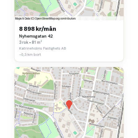
8 898 kr/mån
Nyhemsgatan 42
3 rok • 81 m²
Katrineholms Fastighets AB
~0,3 km bort