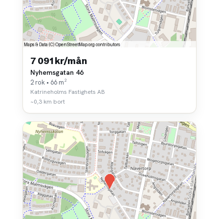
7 091 kr/mån
Nyhemsgatan 46
2 rok • 66 m²
Katrineholms Fastighets AB
~0,3 km bort