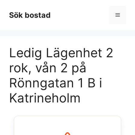
Hoppa
till
Sök bostad
Meny
innehåll
Ledig Lägenhet 2
rok, vån 2 på
Rönngatan 1 B i
Katrineholm