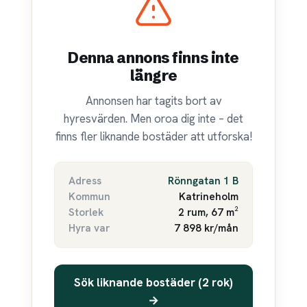
Denna annons finns inte
längre
Annonsen har tagits bort av
hyresvärden. Men oroa dig inte – det
finns fler liknande bostäder att utforska!
Adress
Rönngatan 1 B
Kommun
Katrineholm
Storlek
2 rum, 67 m²
Hyra var
7 898 kr/mån
Sök liknande bostäder (2 rok)
→