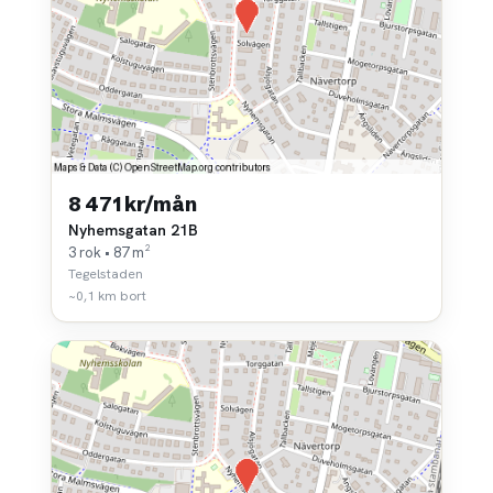
8 471 kr/mån
Nyhemsgatan 21B
3 rok • 87 m²
Tegelstaden
~0,1 km bort