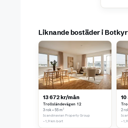
Liknande bostäder i Botky
13 672 kr/mån
10
Trollsländevägen 12
Tro
3 rok • 55 m²
2 ro
Scandinavian Property Group
Scan
~1,9 km bort
~1,9