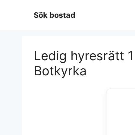
Hoppa
till
Sök bostad
innehåll
Ledig hyresrätt 
Botkyrka