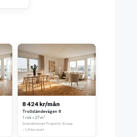
8 424 kr/mån
Trollsländevägen 8
1 rok • 27 m²
Scandinavian Property Group
~1,9 km bort