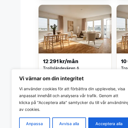
12 291 kr/mån
10
Trollsländevägen 6
Tro
2 rok • 49 m²
2 ro
Vi värnar om din integritet
Scandinavian Property Group
Scan
~2,0 km bort
~2,0
Vi använder cookies för att förbättra din upplevelse, visa
anpassat innehåll och analysera vår trafik. Genom att
klicka på "Acceptera alla" samtycker du till vår användnin
av cookies.
Anpassa
Avvisa alla
Acceptera alla