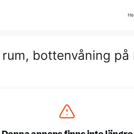
H
1 rum, bottenvåning på
Denna annons finns inte längre