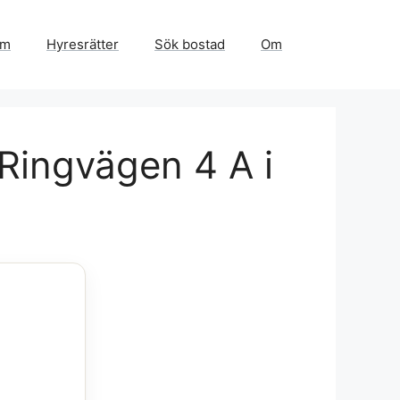
em
Hyresrätter
Sök bostad
Om
 Ringvägen 4 A i