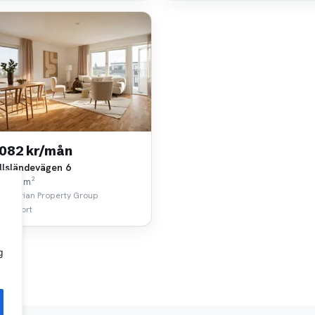
 082 kr/mån
llsländevägen 6
k • 33 m²
dinavian Property Group
 km bort
g