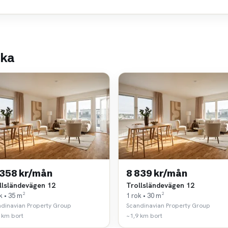
rka
 358 kr/mån
8 839 kr/mån
llsländevägen 12
Trollsländevägen 12
k • 35 m²
1 rok • 30 m²
dinavian Property Group
Scandinavian Property Group
 km bort
~1,9 km bort