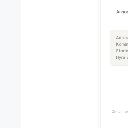
Annon
Adres
Komm
Storl
Hyra 
Om annons