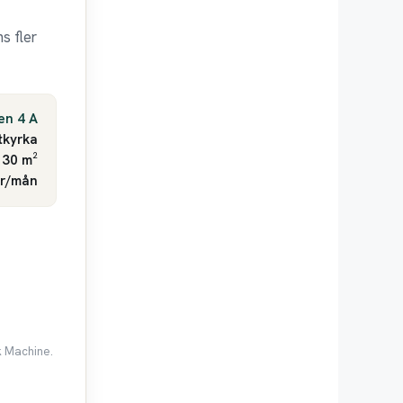
s fler
en 4 A
tkyrka
 30 m²
kr/mån
k Machine.