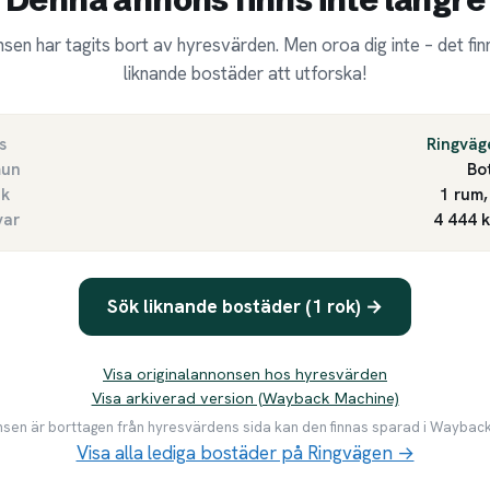
sen har tagits bort av hyresvärden. Men oroa dig inte – det finn
liknande bostäder att utforska!
s
Ringväg
un
Bo
ek
1 rum,
var
4 444 
Sök liknande bostäder (1 rok) →
Visa originalannonsen hos hyresvärden
Visa arkiverad version (Wayback Machine)
en är borttagen från hyresvärdens sida kan den finnas sparad i Waybac
Visa alla lediga bostäder på Ringvägen →