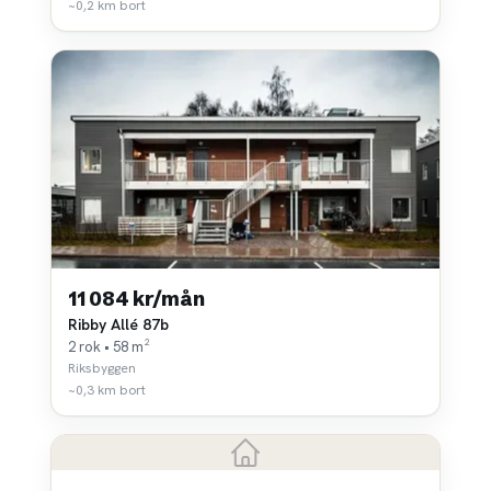
~0,2 km bort
11 084 kr/mån
Ribby Allé 87b
2 rok • 58 m²
Riksbyggen
~0,3 km bort