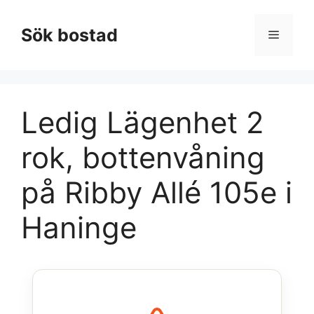
Hoppa
till
Sök bostad
Meny
innehåll
Ledig Lägenhet 2
rok, bottenvåning
på Ribby Allé 105e i
Haninge