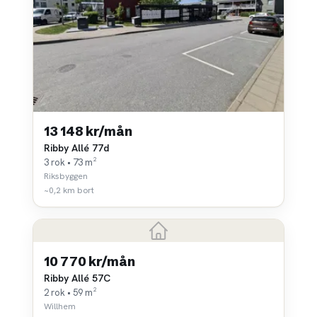
13 148 kr/mån
Ribby Allé 77d
3 rok • 73 m²
Riksbyggen
~0,2 km bort
10 770 kr/mån
Ribby Allé 57C
2 rok • 59 m²
Willhem