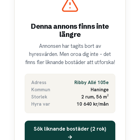
Denna annons finns inte
längre
Annonsen har tagits bort av
hyresvärden. Men oroa dig inte – det
finns fler liknande bostäder att utforska!
Adress
Ribby Allé 105e
Kommun
Haninge
Storlek
2 rum, 56 m²
Hyra var
10 640 kr/mån
Sök liknande bostäder (2 rok)
→